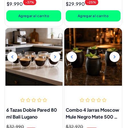
-37%
-25%
$9.990
$29.990
habitual
de
habitual
de
oferta
oferta
Agregar al carrito
Agregar al carrito
6 Tazas Doble Pared 80
Combo 4 Jarras Moscow
ml Bali Lugano
Mule Negro Mate 500 ml
Lugano
Precio
$32.990
Precio
Precio
$32.970
Precio