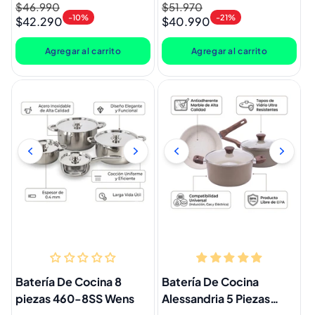
Precio
$46.990
Precio
Precio
$51.970
Precio
Lugano
-10%
-21%
$42.290
$40.990
habitual
de
habitual
de
oferta
oferta
Agregar al carrito
Agregar al carrito
Batería De Cocina 8
Batería De Cocina
piezas 460-8SS Wens
Alessandria 5 Piezas