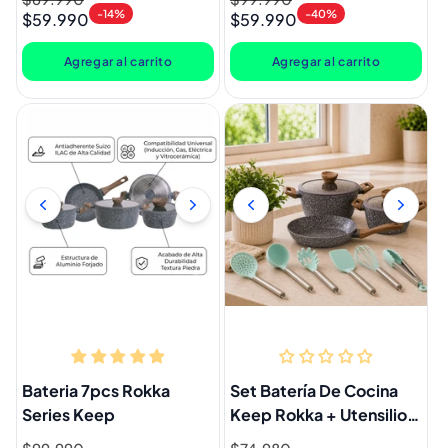
-14%
-40%
$59.990
$59.990
habitual
de
habitual
de
oferta
oferta
Agregar al carrito
Agregar al carrito
Bateria 7pcs Rokka
Set Batería De Cocina
Series Keep
Keep Rokka + Utensilios
Doral 11 Piezas