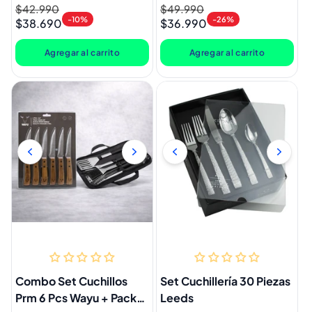
Alessandria Gris
Precio
$42.990
Precio
Precio
$49.990
Precio
-10%
-26%
$38.690
$36.990
habitual
de
habitual
de
oferta
oferta
Agregar al carrito
Agregar al carrito
Combo Set Cuchillos
Set Cuchillería 30 Piezas
Prm 6 Pcs Wayu + Pack
Leeds