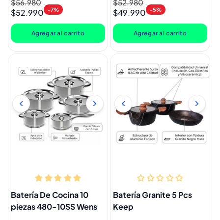
Precio
$56.980
Precio
Precio
$52.980
Precio
-7%
-5%
$52.990
$49.990
habitual
de
habitual
de
oferta
oferta
Agregar al carrito
Agregar al carrito
Batería De Cocina 10
Batería Granite 5 Pcs
piezas 480-10SS Wens
Keep