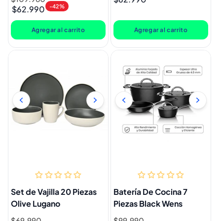
-42%
$62.990
habitual
de
habitual
oferta
Agregar al carrito
Agregar al carrito
Set de Vajilla 20 Piezas
Batería De Cocina 7
Olive Lugano
Piezas Black Wens
Precio
$69.990
Precio
Precio
$99.990
Precio