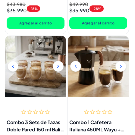
Parrillero 5 Piezas Neka
Precio
$43.980
Precio
Precio
$49.990
Precio
-18%
-28%
$35.990
$35.990
habitual
de
habitual
de
oferta
oferta
Agregar al carrito
Agregar al carrito
Combo 3 Sets de Tazas
Combo 1 Cafetera
Doble Pared 150 ml Bali
Italiana 450ML Wayu +