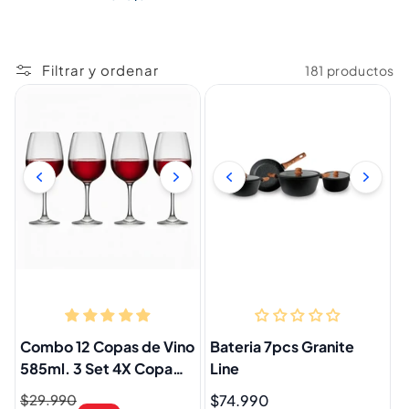
Filtrar y ordenar
181 productos
Combo 12 Copas de Vino
Bateria 7pcs Granite
585ml. 3 Set 4X Copa
Line
Vino Hausmann
Precio
$29.990
Precio
Precio
$74.990