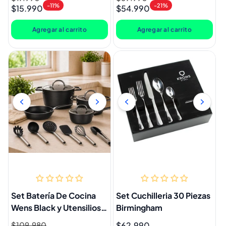
-11%
-21%
$15.990
$54.990
habitual
de
habitual
de
oferta
oferta
Agregar al carrito
Agregar al carrito
Set Batería De Cocina
Set Cuchilleria 30 Piezas
Wens Black y Utensilios
Birmingham
Doral 13 Piezas
Precio
$109.980
Precio
Precio
$62.990