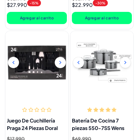
-15%
-30%
$27.990
$22.990
habitual
de
habitual
de
oferta
oferta
Agregar al carrito
Agregar al carrito
Juego De Cuchillería
Batería De Cocina 7
Praga 24 Piezas Doral
piezas 550-7SS Wens
Precio
$17.990
Precio
Precio
$69.990
Precio