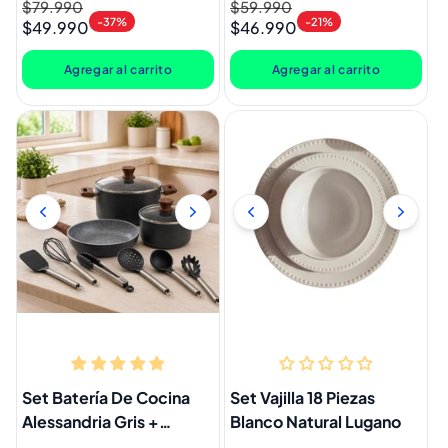
Precio
$79.990
Precio
Precio
$59.990
Precio
-37%
-21%
$49.990
$46.990
habitual
de
habitual
de
oferta
oferta
Agregar al carrito
Agregar al carrito
Set Batería De Cocina
Set Vajilla 18 Piezas
Alessandria Gris +
Blanco Natural Lugano
Utensilios Doral 11 Piezas