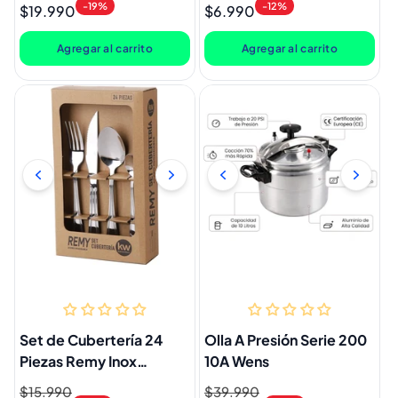
Lugano
-19%
-12%
$19.990
$6.990
habitual
de
habitual
de
oferta
oferta
Agregar al carrito
Agregar al carrito
Set de Cubertería 24
Olla A Presión Serie 200
Piezas Remy Inox
10A Wens
Kitchenware
Precio
$15.990
Precio
Precio
$39.990
Precio