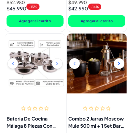
Precio
$52.980
Precio
Precio
$49.990
Precio
-13%
-14%
$45.990
$42.990
habitual
de
habitual
de
oferta
oferta
Agregar al carrito
Agregar al carrito
Batería De Cocina
Combo 2 Jarras Moscow
Málaga 8 Piezas Con
Mule 500 ml + 1 Set Bar
Tapa Acero Doral
Manhattan Pro 6 Piezas