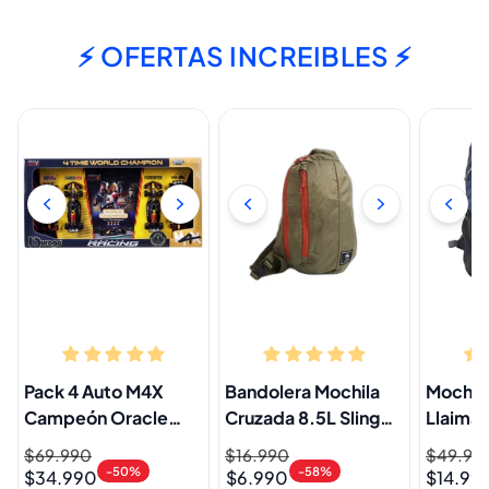
⚡ OFERTAS INCREIBLES ⚡
Pack 4 Auto M4X
Bandolera Mochila
Mochil
Campeón Oracle
Cruzada 8.5L Sling
Llaima 
Red Bull Racing 1:43
Khaki Llaima
Precio
$69.990
Precio
Precio
$16.990
Precio
Precio
$49.99
Precio
Verstappen
-50%
-58%
$34.990
$6.990
$14.99
habitual
de
habitual
de
habitual
de