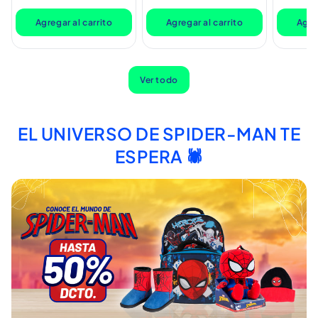
oferta
oferta
oferta
Agregar al carrito
Agregar al carrito
Agreg
Ver todo
EL UNIVERSO DE SPIDER-MAN TE
ESPERA 🕷️