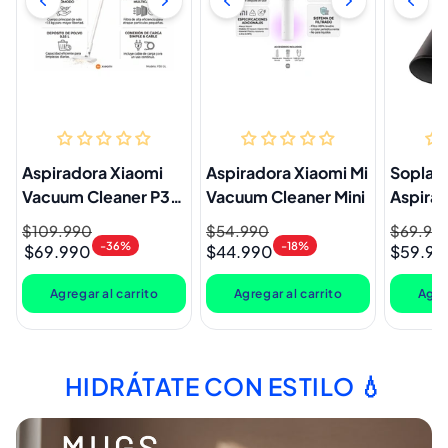
Aspiradora Xiaomi
Aspiradora Xiaomi Mi
Soplad
Vacuum Cleaner P30
Vacuum Cleaner Mini
Aspira
GL
BV25-B
Precio
$109.990
Precio
Precio
$54.990
Precio
Precio
$69.99
Precio
Decker
-36%
-18%
$69.990
$44.990
$59.99
habitual
de
habitual
de
habitual
de
oferta
oferta
oferta
Agregar al carrito
Agregar al carrito
Agreg
HIDRÁTATE CON ESTILO 💧