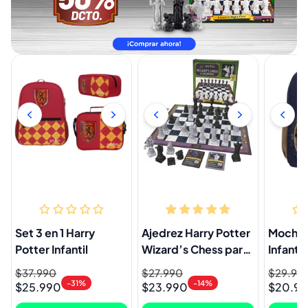
Set 3 en 1 Harry
Ajedrez Harry Potter
Mochila
Potter Infantil
Wizard’s Chess para
Infantil
Principiantes
Precio
$37.990
Precio
Precio
$27.990
Precio
Precio
$29.99
Precio
-31%
-14%
$25.990
$23.990
$20.9
habitual
de
habitual
de
habitual
de
oferta
oferta
oferta