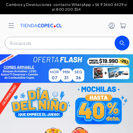
Ir
Cambios y Devoluciones: contacto WhatsApp + 56 9 3460 4429 o
directamente
al 800 200 354
al contenido
Tienda Copec
Iniciar sesi
Carrit
Búsqueda
HOR
MIN
SEG
07
31
35