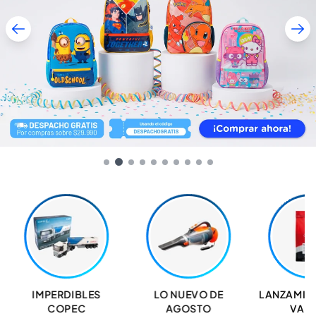
IMPERDIBLES
LO NUEVO DE
LANZAMIE
COPEC
AGOSTO
VAL