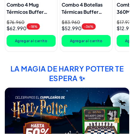
Combo 4 Mug
Combo 4 Botellas
Combo 
Térmicos Buffer
Térmicas Buffer
360ML I
Roques 1Lt + Tapas
Yosemite 700 ml
Bombill
Precio
$76.960
Precio
Precio
$83.960
Precio
Precio
$17.970
Precio
Intercambiables
Multicolor
Stitch,
-18%
-36%
$62.990
$52.990
$12.99
habitual
de
habitual
de
habitual
de
Minnie,
oferta
oferta
oferta
Agregar al carrito
Agregar al carrito
Agreg
LA MAGIA DE HARRY POTTER TE
ESPERA ✨