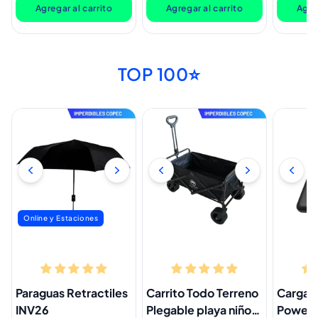
Agregar al carrito
Agregar al carrito
Agreg
TOP 100⭐
Online y Estaciones
Paraguas Retractiles
Carrito Todo Terreno
Cargado
INV26
Plegable playa niños.
Powerb