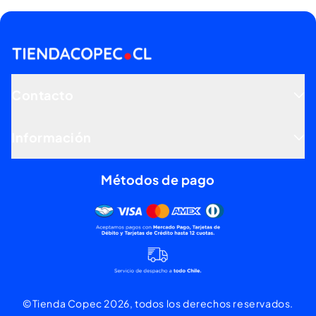
Contacto
Información
Métodos de pago
Mercado pago, tarjetas de dé
©Tienda Copec 2026, todos los derechos reservados.