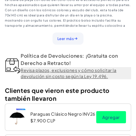
Colo
Colo
hinchas apasionados que quieren llevar su amor por el equipo a todas partes.
Equipo
Equipo
Con un diseño con los icónicos colores y escudo del club, esta toalla (de
70x140 cm) es ideal para disfrutar de un día en la playa o la piscina,
mostrando con orgullo tus colores. El práctico bolso incluido facilita su
transporte y almacenamiento, permitiéndote llevar tu espíritu colocolino a
cada aventura bajo el sol. ¡Perfecto para los fanáticos del eterno campeón
Leer más
Política de Devoluciones: ¡Gratuita con
Derecho a Retracto!
Revisa plazos, exclusiones y cómo solicitar la
devolución sin costo según la Ley 19.496.
Clientes que vieron este producto
también llevaron
Paraguas Clásico Negro INV26
Agregar
$7.900 CLP