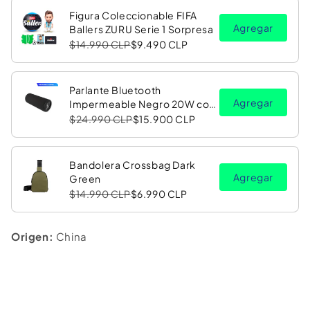
Figura Coleccionable FIFA
Agregar
Ballers ZURU Serie 1 Sorpresa
$14.990 CLP
$9.490 CLP
Parlante Bluetooth
Agregar
Impermeable Negro 20W con
Luz LED RGB PV26 Copec
$24.990 CLP
$15.900 CLP
Bandolera Crossbag Dark
Agregar
Green
$14.990 CLP
$6.990 CLP
Origen:
China