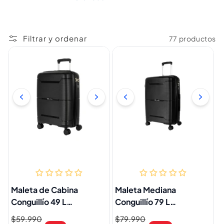
Filtrar y ordenar
77 productos
Maleta de Cabina
Maleta Mediana
Conguillío 49 L
Conguillío 79 L
Expandible Ultra
Expandible Ultra
Precio
$59.990
Precio
Precio
$79.990
Precio