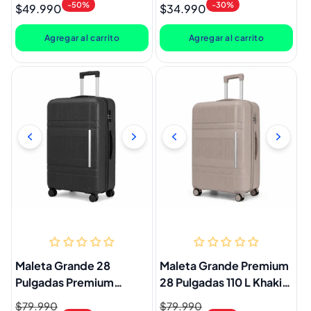
Resistente Negra Llaima
-50%
-30%
$49.990
$34.990
habitual
de
habitual
de
oferta
oferta
Agregar al carrito
Agregar al carrito
Maleta Grande 28
Maleta Grande Premium
Pulgadas Premium
28 Pulgadas 110 L Khaki
Negro Marksman
Marksman
Precio
$79.990
Precio
Precio
$79.990
Precio