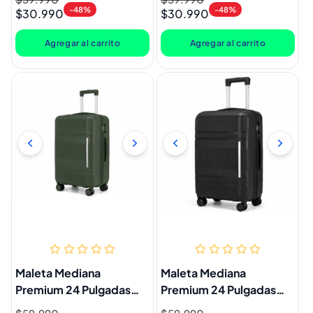
-48%
-48%
$30.990
$30.990
habitual
de
habitual
de
oferta
oferta
Agregar al carrito
Agregar al carrito
Maleta Mediana
Maleta Mediana
Premium 24 Pulgadas
Premium 24 Pulgadas
Verde Marksman
Negra Marksman