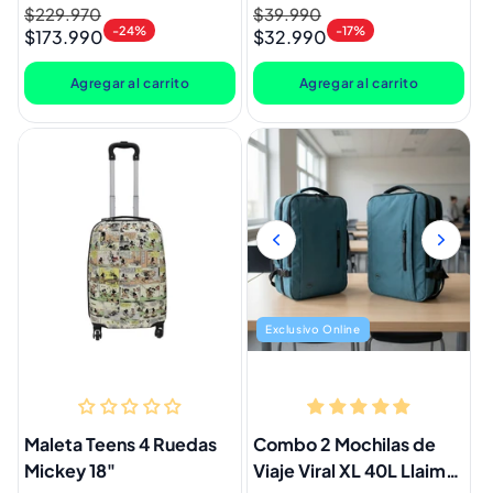
Tamaño M + 1
Precio
$229.970
Precio
Precio
$39.990
Precio
Organizador Gout Aqua
-24%
-17%
$173.990
$32.990
habitual
de
habitual
de
oferta
oferta
Agregar al carrito
Agregar al carrito
Exclusivo Online
Maleta Teens 4 Ruedas
Combo 2 Mochilas de
Mickey 18"
Viaje Viral XL 40L Llaima