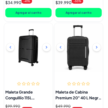
Resistente Negra Llaima
Resistente Negra Llaima
-41%
-50%
$34.990
$39.990
habitual
de
habitual
de
oferta
oferta
Agregar al carrito
Agregar al carrito
Maleta Grande
Maleta de Cabina
Conguillío 115L
Premium 20" 40 L Negro
Expandible Ultra
Marksman
Precio
$99.990
Precio
Precio
$49.990
Precio