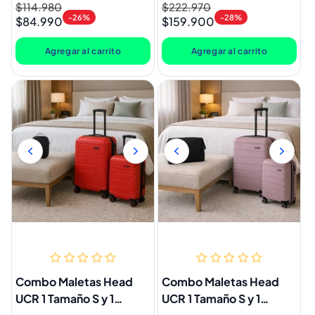
Precio
$114.980
Precio
Precio
$222.970
Precio
Neceser Gout Oliva
-26%
-28%
$84.990
$159.900
habitual
de
habitual
de
oferta
oferta
Agregar al carrito
Agregar al carrito
Combo Maletas Head
Combo Maletas Head
UCR 1 Tamaño S y 1
UCR 1 Tamaño S y 1