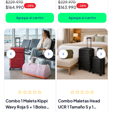
Precio
$229.970
Precio
Precio
$229.970
Precio
Cosmetiquero Gout
Cosmetiquero Gout
-28%
-28%
$164.990
$163.990
habitual
de
habitual
de
Rosado
Negro
oferta
oferta
Agregar al carrito
Agregar al carrito
Combo 1 Maleta Kippi
Combo Maletas Head
Wavy Roja S + 1 Bolso
UCR 1 Tamaño S y 1
Duffel Saxoline Lila
Tamaño M Negro +