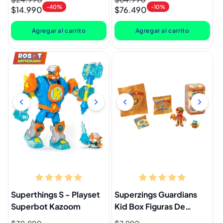
-40%
-10%
$14.990
$76.490
habitual
de
habitual
de
oferta
oferta
Agregar al carrito
Agregar al carrito
Superthings S - Playset
Superzings Guardians
Superbot Kazoom
Kid Box Figuras De
Colección