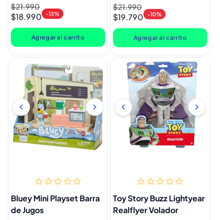
Precio
$21.990
Precio
Precio
$21.990
Precio
-13%
-10%
$18.990
$19.790
habitual
de
habitual
de
oferta
oferta
Agregar al carrito
Agregar al carrito
Bluey Mini Playset Barra
Toy Story Buzz Lightyear
de Jugos
Realflyer Volador