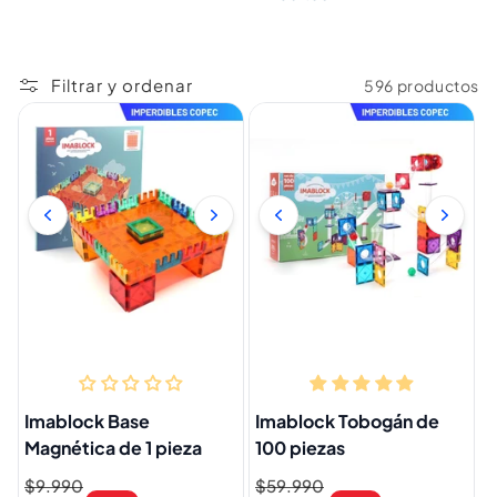
Filtrar y ordenar
596 productos
Imablock Base
Imablock Tobogán de
Magnética de 1 pieza
100 piezas
Precio
$9.990
Precio
Precio
$59.990
Precio