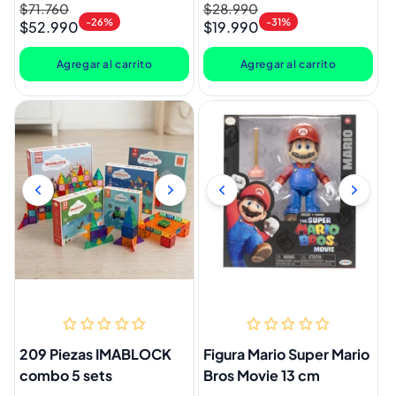
Precio
$71.760
Precio
Precio
$28.990
Precio
-26%
-31%
$52.990
$19.990
habitual
de
habitual
de
oferta
oferta
Agregar al carrito
Agregar al carrito
209 Piezas IMABLOCK
Figura Mario Super Mario
combo 5 sets
Bros Movie 13 cm