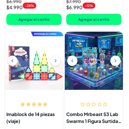
Precio
$6.990
Precio
Precio
$7.990
Precio
-28%
-12%
$4.990
$6.990
habitual
de
habitual
de
oferta
oferta
Agregar al carrito
Agregar al carrito
Imablock de 14 piezas
Combo Mrbeast S3 Lab
(viaje)
Swarms 1 Figura Surtida y
MrBeast S3 Lab Swarms