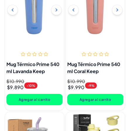
Mug Térmico Prime 540
Mug Térmico Prime 540
ml Lavanda Keep
ml Coral Keep
Precio
$10.990
Precio
Precio
$10.990
Precio
-10%
-9%
$9.890
$9.990
habitual
de
habitual
de
oferta
oferta
Agregar al carrito
Agregar al carrito