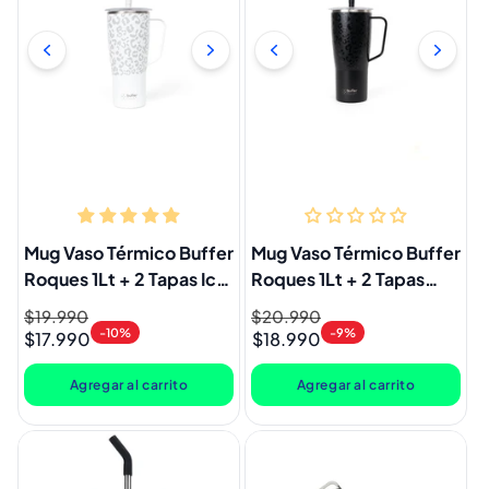
Mug Vaso Térmico Buffer
Mug Vaso Térmico Buffer
Roques 1Lt + 2 Tapas Ice
Roques 1Lt + 2 Tapas
Leopardo
Negro Leopardo
Precio
$19.990
Precio
Precio
$20.990
Precio
-10%
-9%
$17.990
$18.990
habitual
de
habitual
de
oferta
oferta
Agregar al carrito
Agregar al carrito