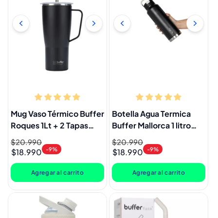
Mug Vaso Térmico Buffer
Botella Agua Termica
Roques 1Lt + 2 Tapas
Buffer Mallorca 1 litro
Negro
Negro
Precio
$20.990
Precio
Precio
$20.990
Precio
-9%
-9%
$18.990
$18.990
habitual
de
habitual
de
oferta
oferta
Agregar al carrito
Agregar al carrito