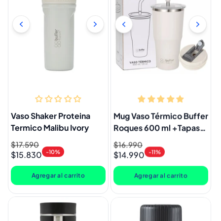
Vaso Shaker Proteina
Mug Vaso Térmico Buffer
Termico Malibu Ivory
Roques 600 ml +Tapas
Ivory
Precio
$17.590
Precio
Precio
$16.990
Precio
-10%
-11%
$15.830
$14.990
habitual
de
habitual
de
oferta
oferta
Agregar al carrito
Agregar al carrito