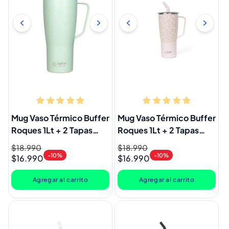
Mug Vaso Térmico Buffer
Mug Vaso Térmico Buffer
Roques 1Lt + 2 Tapas
Roques 1Lt + 2 Tapas
Sage Green
Pinky Leopardo
Precio
$18.990
Precio
Precio
$18.990
Precio
-10%
-10%
$16.990
$16.990
habitual
de
habitual
de
oferta
oferta
Agregar al carrito
Agregar al carrito