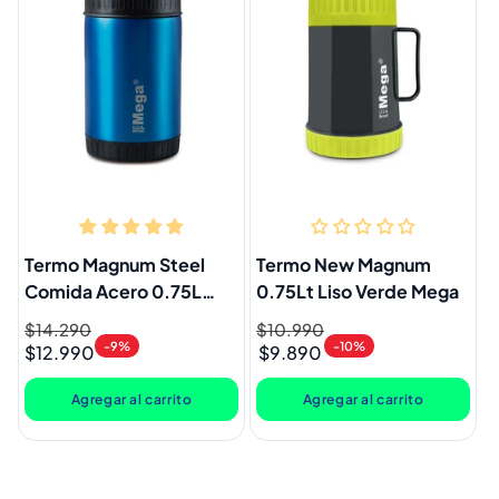
Termo Magnum Steel
Termo New Magnum
Comida Acero 0.75L
0.75Lt Liso Verde Mega
Azul Mega
Precio
$14.290
Precio
Precio
$10.990
Precio
-9%
-10%
$12.990
$9.890
habitual
de
habitual
de
oferta
oferta
Agregar al carrito
Agregar al carrito