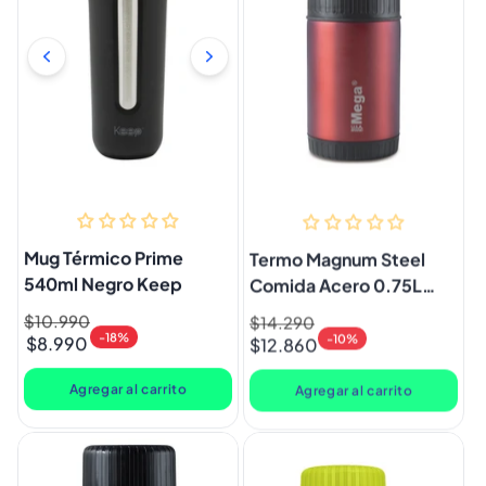
Mug Térmico Prime
Termo Magnum Steel
540ml Negro Keep
Comida Acero 0.75L
Rojo Mega
Precio
$10.990
Precio
Precio
$14.290
Precio
-18%
-10%
$8.990
$12.860
habitual
de
habitual
de
oferta
oferta
Agregar al carrito
Agregar al carrito