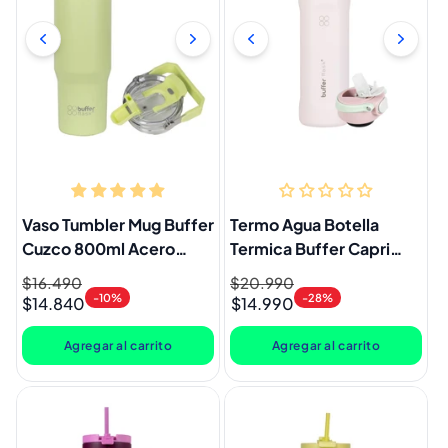
Vaso Tumbler Mug Buffer
Termo Agua Botella
Cuzco 800ml Acero
Termica Buffer Capri
Inoxidable Térmico
Acero Inoxidable 1L
Precio
$16.490
Precio
Precio
$20.990
Precio
Citrus Green
+Tapas Capri Pinky
-10%
-28%
$14.840
$14.990
habitual
de
habitual
de
oferta
oferta
Agregar al carrito
Agregar al carrito