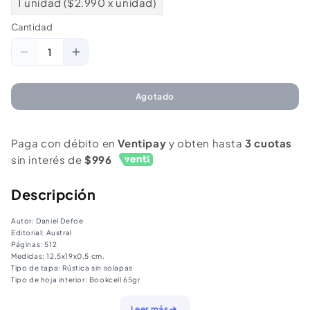
1 unidad ($2.990 x unidad)
Cantidad
Cantidad
Reducir
Aumentar
cantidad
cantidad
para
para
Agotado
Robinson
Robinson
Crusoe
Crusoe
Paga con débito en
Ventipay
y obten hasta
3 cuotas
sin interés de
$996
Descripción
Autor: Daniel Defoe
Editorial: Austral
Páginas: 512
Medidas: 12,5x19x0,5 cm.
Tipo de tapa: Rústica sin solapas
Tipo de hoja interior: Bookcell 65gr
Edad recomendada: A partir de los 12 años
Leer más