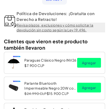
Política de Devoluciones: ¡Gratuita con
Derecho a Retracto!
Revisa plazos, exclusiones y cómo solicitar la
devolución sin costo según la Ley 19.496.
Clientes que vieron este producto
también llevaron
Paraguas Clásico Negro INV26
Agregar
$7.900 CLP
Parlante Bluetooth
Agregar
Impermeable Negro 20W con
Luz LED RGB PV26 Copec
$24.990 CLP
$15.900 CLP