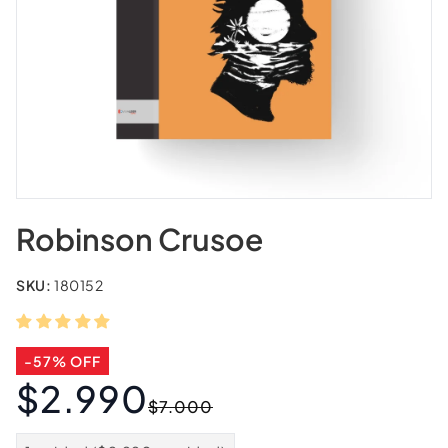
Robinson Crusoe
SKU:
180152
-57% OFF
$2.990
Precio
Precio
$7.000
habitual
de
oferta