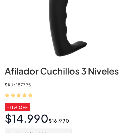
Afilador Cuchillos 3 Niveles
SKU:
187795
-11% OFF
$14.990
Precio
Precio
$16.990
habitual
de
oferta