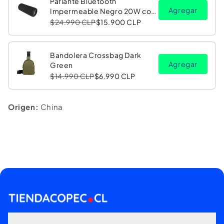
Parlante Bluetooth
Agregar
Impermeable Negro 20W con
Luz LED RGB PV26 Copec
$24.990 CLP
$15.900 CLP
Bandolera Crossbag Dark
Agregar
Green
$14.990 CLP
$6.990 CLP
Origen:
China