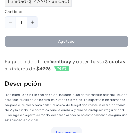
1 unidad ($14.990 x unidad)
Cantidad
Cantidad
Reducir
Aumentar
cantidad
cantidad
para
para
Agotado
Afilador
Afilador
Cuchillos
Cuchillos
Paga con débito en
Ventipay
y obten hasta
3 cuotas
3
3
sin interés de
$4996
Niveles
Niveles
Descripción
¡Los cuchillos sin filo son cosa del pasado! Con este práctico afilador, puede
afilar sus cuchillos de cocina en 3 etapas simples. La superficie de diamante
prepara el cuchillo para afilar, el acero de tungsteno restaura el filo en forma
de V y la piedra de cerámica pule la cuchilla y elimina cualquier irregularidad.
El mango de agarre cómodo del afilador con base antideslizante asegura una
estabilidad adicional.
Leer más