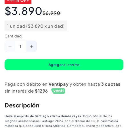
-44% OFF
$3.890
Precio
Precio
$6.990
habitual
de
oferta
1 unidad ($3.890 x unidad)
Cantidad
Cantidad
Reducir
Aumentar
cantidad
cantidad
para
para
Agregar al carrito
Morral
Morral
Fiu
Fiu
Paga con débito en
Ventipay
y obten hasta
3 cuotas
II
II
sin interés de
$1296
Descripción
Lleva el espíritu de Santiago 2023 a donde vayas.
Bolso oficial de los
Juegos Panamericanos Santiago 2023, con el diseño de Fiu, la carismática
mascota que conquistó a toda América. Compacto, liviano y deportivo, es el