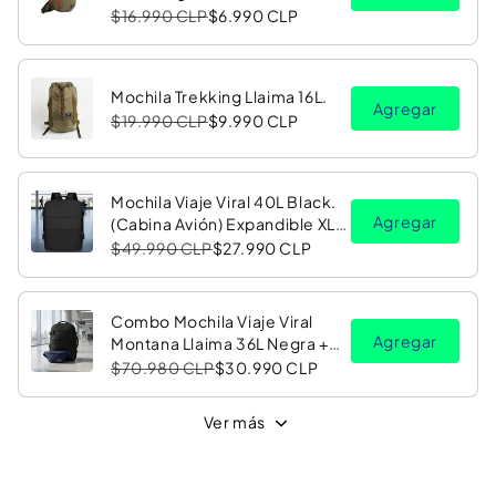
$16.990 CLP
$6.990 CLP
Mochila Trekking Llaima 16L.
Agregar
$19.990 CLP
$9.990 CLP
Mochila Viaje Viral 40L Black.
Agregar
(Cabina Avión) Expandible XL.
Navigator Travel
$49.990 CLP
$27.990 CLP
Combo Mochila Viaje Viral
Agregar
Montana Llaima 36L Negra +
Banano Oracle Red Bull
$70.980 CLP
$30.990 CLP
Racing
Ver más