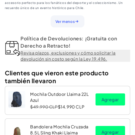
accesorio perfecto para los fanáticos del deporte y el coleccionismo. Un
recuerdo único de un evento histórico para Chile.
Ver menos
Política de Devoluciones: ¡Gratuita con
Derecho a Retracto!
Revisa plazos, exclusiones y cómo solicitar la
devolución sin costo según la Ley 19.496.
Clientes que vieron este producto
también llevaron
Mochila Outdoor Llaima 22L
Agregar
Azul
$49.990 CLP
$14.990 CLP
Bandolera Mochila Cruzada
Agregar
8.5L Sling Khaki Llaima