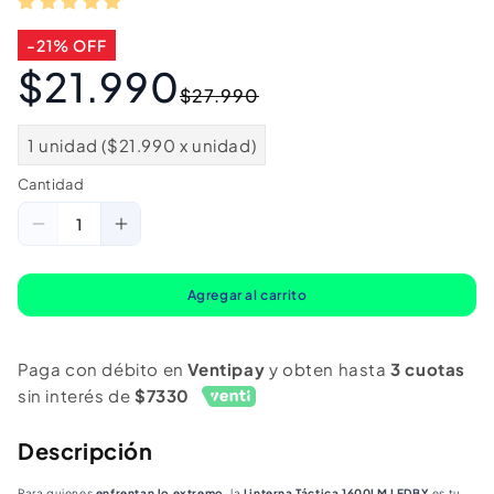
-21% OFF
$21.990
Precio
Precio
$27.990
habitual
de
oferta
1 unidad ($21.990 x unidad)
Cantidad
Cantidad
Reducir
Aumentar
cantidad
cantidad
para
para
Agregar al carrito
Linterna
Linterna
Led
Led
Paga con débito en
Ventipay
y obten hasta
3 cuotas
Recargable
Recargable
sin interés de
$7330
Usb
Usb
Tipoc
Tipoc
Descripción
1600Lm
1600Lm
Para quienes
enfrentan lo extremo
, la
Linterna Táctica 1600LM LEDBY
es tu