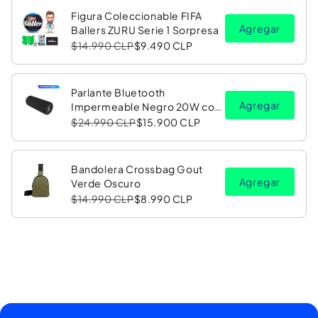
Figura Coleccionable FIFA
Agregar
Ballers ZURU Serie 1 Sorpresa
$14.990 CLP
$9.490 CLP
Parlante Bluetooth
Agregar
Impermeable Negro 20W con
Luz LED RGB PV26 Copec
$24.990 CLP
$15.900 CLP
Bandolera Crossbag Gout
Agregar
Verde Oscuro
$14.990 CLP
$8.990 CLP