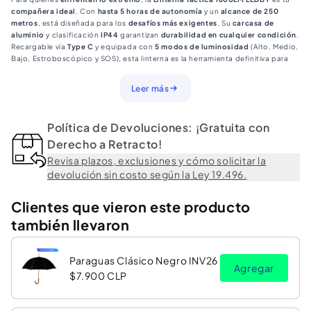
compañera ideal
. Con
hasta 5 horas de autonomía
y un
alcance de 250
metros
, está diseñada para los
desafíos más exigentes
. Su
carcasa de
aluminio
y clasificación
IP44
garantizan
durabilidad en cualquier condición
.
Recargable vía
Type C
y equipada con
5 modos de luminosidad
(Alto, Medio,
Bajo, Estroboscópico y SOS), esta linterna es la herramienta definitiva para
quienes buscan
confianza, potencia y rendimiento
en cada aventura.
Características Técnicas:
Leer más
Luz LED
: 1*XHP50 de super potencia
Modos
: Alta, Media, Baja, Estroboscópica, SOS
Batería
: Recargable 26650 3000mAh
Política de Devoluciones: ¡Gratuita con
Enfoque
: Zoom ajustable
Autonomía
Derecho a Retracto!
: 2 a 5 horas
Tiempo de carga
: 4–5 horas
Revisa plazos, exclusiones y cómo solicitar la
Cable
: USB-C incluido
devolución sin costo según la Ley 19.496.
Tamaño
: 35 × 170 mm
Peso
: 165 grs.
Material
: Aluminio
Clientes que vieron este producto
Resistencia
: IP44
también llevaron
Paraguas Clásico Negro INV26
Agregar
$7.900 CLP