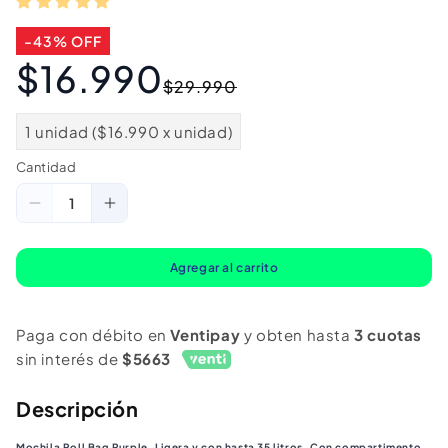
-43% OFF
$16.990
Precio
Precio
$29.990
habitual
de
oferta
1 unidad ($16.990 x unidad)
Cantidad
Cantidad
Reducir
Aumentar
cantidad
cantidad
para
para
Agregar al carrito
Mochila
Mochila
Roll
Roll
Paga con débito en
Ventipay
y obten hasta
3 cuotas
Bag
Bag
sin interés de
$5663
Purple
Purple
Saxoline
Saxoline
Descripción
35
35
Mochila Roll Bag Purple. Ligera y con hasta 35 litros. Con compartimento