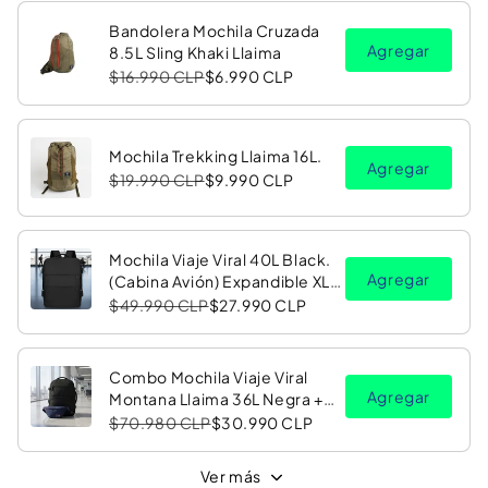
Bandolera Mochila Cruzada
Agregar
8.5L Sling Khaki Llaima
$16.990 CLP
$6.990 CLP
Mochila Trekking Llaima 16L.
Agregar
$19.990 CLP
$9.990 CLP
Mochila Viaje Viral 40L Black.
Agregar
(Cabina Avión) Expandible XL.
Navigator Travel
$49.990 CLP
$27.990 CLP
Combo Mochila Viaje Viral
Agregar
Montana Llaima 36L Negra +
Banano Oracle Red Bull
$70.980 CLP
$30.990 CLP
Racing
Ver más