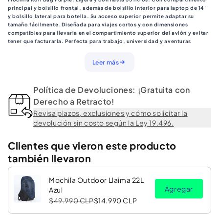
L
L
principal y bolsillo frontal, además de bolsillo interior para laptop de 14''
Preston
Preston
y bolsillo lateral para botella. Su acceso superior permite adaptar su
tamaño fácilmente. Diseñada para viajes cortos y con dimensiones
compatibles para llevarla en el compartimiento superior del avión y evitar
tener que facturarla. Perfecta para trabajo, universidad y aventuras
urbanas.
Ideal para estudiantes y viajeros, la
mochila Roll Bag Saxoline 35L
Violeta
Leer más
combina diseño moderno con funcionalidad avanzada. Su cierre enrollable
(Roll Top) permite ajustar la capacidad según tus necesidades, ofreciendo
versatilidad y seguridad.
Política de Devoluciones: ¡Gratuita con
Características principales:
✅
Compartimento principal espacioso
Derecho a Retracto!
para llevar todo lo esencial.
✅
Bolsillo frontal
para organizar accesorios rápidamente.
Revisa plazos, exclusiones y cómo solicitar la
✅
Bolsillo interior
para laptop.
devolución sin costo según la Ley 19.496.
✅
Bolsillo lateral
para botella de agua o paraguas.
✅
Sistema Roll Bag
– Ajusta el tamaño y protege tus pertenencias del polvo y
algunas gotas.
Clientes que vieron este producto
✅
Correas ajustables y ergonómicas
para mayor comodidad al cargarla.
también llevaron
Mochila Outdoor Llaima 22L
Agregar
Azul
$49.990 CLP
$14.990 CLP