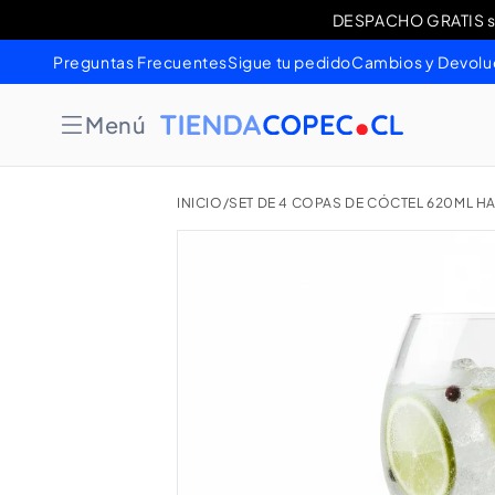
Ir
DESPACHO GRATIS sob
Cambios 
directamente
al contenido
Preguntas Frecuentes
Sigue tu pedido
Cambios y Devolu
Menú
INICIO
/
SET DE 4 COPAS DE CÓCTEL 620ML