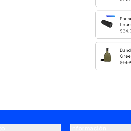
Parla
Impe
con 
$24.
Band
Gree
$14.
to
Información