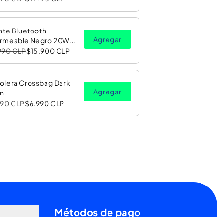
nte Bluetooth
Agregar
rmeable Negro 20W
Luz LED RGB PV26 Copec
990 CLP
$15.900 CLP
olera Crossbag Dark
Agregar
n
990 CLP
$6.990 CLP
Métodos de pago