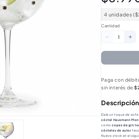
4 unidades ($
Cantidad
Cantidad
Reducir
Au
cantidad
ca
para
pa
Set
Se
de
de
Paga con débit
4
4
sin interés de
$
Copas
Co
de
de
Descripció
Cóctel
Có
620ml
62
Dale un toque de sofis
cóctel Hausmann Mon
Hausmann
Ha
como
copas de gin to
cócteles de autor
favo
Montepulci
Mo
Nuevo stock en el sigui