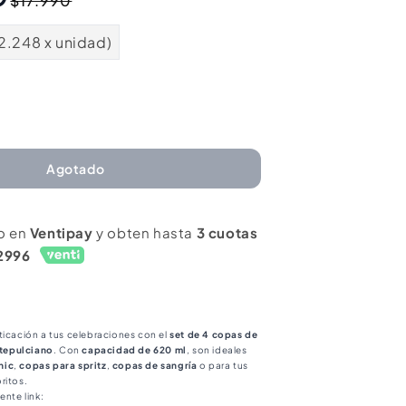
$17.990
habitual
de
oferta
2.248 x unidad)
mentar
ntidad
ra
Agotado
t
o en
Ventipay
y obten hasta
3 cuotas
2996
pas
n
ctel
0ml
ticación a tus celebraciones con el
set de 4 copas de
tepulciano
. Con
capacidad de 620 ml
, son ideales
usmann
nic
,
copas para spritz
,
copas de sangría
o para tus
ritos.
ano
ntepulciano
ente link: