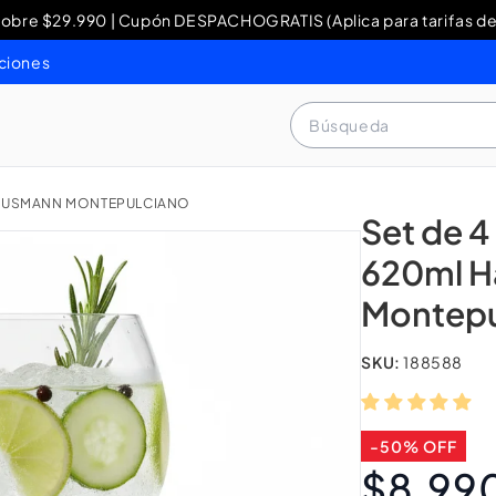
re $29.990 | Cupón DESPACHOGRATIS (Aplica para tarifas de
y Devoluciones: contacto WhatsApp + 56 9 3460 4429 o al 80
ciones
Búsqueda
 HAUSMANN MONTEPULCIANO
Set de 4
620ml 
Montepu
SKU:
188588
-50% OFF
$8.99