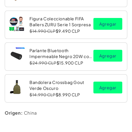
Figura Coleccionable FIFA
Agregar
Ballers ZURU Serie 1 Sorpresa
$14.990 CLP
$9.490 CLP
Parlante Bluetooth
Agregar
Impermeable Negro 20W con
Luz LED RGB PV26 Copec
$24.990 CLP
$15.900 CLP
Bandolera Crossbag Gout
Agregar
Verde Oscuro
$14.990 CLP
$8.990 CLP
Origen:
China