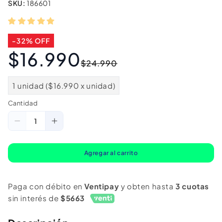
SKU:
186601
-32% OFF
$16.990
Precio
Precio
$24.990
habitual
de
oferta
1 unidad ($16.990 x unidad)
Cantidad
Cantidad
Reducir
Aumentar
cantidad
cantidad
para
para
Agregar al carrito
Parlante
Parlante
Bluetooth
Bluetooth
Paga con débito en
Ventipay
y obten hasta
3 cuotas
Portátil
Portátil
sin interés de
$5663
Storm
Storm
Tropper
Tropper