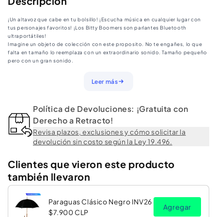
Descripción
Star
Star
¡Un altavoz que cabe en tu bolsillo! ¡Escucha música en cualquier lugar con
Wars
Wars
tus personajes favoritos! ¡Los Bitty Boomers son parlantes Bluetooth
Bitty
Bitty
ultraportátiles!
Imagine un objeto de colección con este proposito. No te engañes, lo que
Boomers
Boomers
falta en tamaño lo reemplaza con un extraordinario sonido. Tamaño pequeño
pero con un gran sonido.
Sincroniza 2 parlantes para un sonido alucinante.
Conectate con cualquier dispositivo bluetooth.
Leer más
4 horas de musica con una sola carga.
Incluye clip y strap para que lo lleves contigo a cualquier parte.
Puedes usarlo como control para tus selfies.
Política de Devoluciones: ¡Gratuita con
5 cm alto
Derecho a Retracto!
Revisa plazos, exclusiones y cómo solicitar la
devolución sin costo según la Ley 19.496.
Clientes que vieron este producto
también llevaron
Paraguas Clásico Negro INV26
Agregar
$7.900 CLP