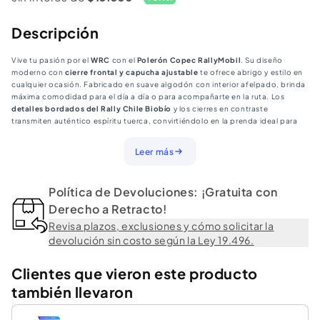
Mobil
Mobil
WRC
WRC
Descripción
Vive tu pasión por el
WRC
con el
Polerón Copec RallyMobil
. Su diseño
moderno con
cierre frontal y capucha ajustable
te ofrece abrigo y estilo en
cualquier ocasión. Fabricado en suave algodón con interior afelpado, brinda
máxima comodidad para el día a día o para acompañarte en la ruta. Los
detalles bordados del Rally Chile Biobío
y los cierres en contraste
transmiten auténtico espíritu tuerca, convirtiéndolo en la prenda ideal para
fanáticos que quieren llevar su pasión siempre puesta.
Especificaciones:
Leer más
• Material: Algodón con interior afelpado
• Cierre: Frontal completo en contraste
• Capucha: Ajustable con cordones
Política de Devoluciones: ¡Gratuita con
• Bolsillos: Laterales con cierre
• Género: Unisex
Derecho a Retracto!
• Detalles: Logos bordados RallyMobil y Rally Chile Biobío
Revisa plazos, exclusiones y cómo solicitar la
devolución sin costo según la Ley 19.496.
Clientes que vieron este producto
también llevaron