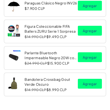
Paraguas Clásico Negro INV26
Agregar
$7.900 CLP
Figura Coleccionable FIFA
Agregar
Ballers ZURU Serie 1 Sorpresa
$14.990 CLP
$9.490 CLP
Parlante Bluetooth
Agregar
Impermeable Negro 20W con
Luz LED RGB PV26 Copec
$24.990 CLP
$15.900 CLP
Bandolera Crossbag Gout
Agregar
Verde Oscuro
$14.990 CLP
$8.990 CLP