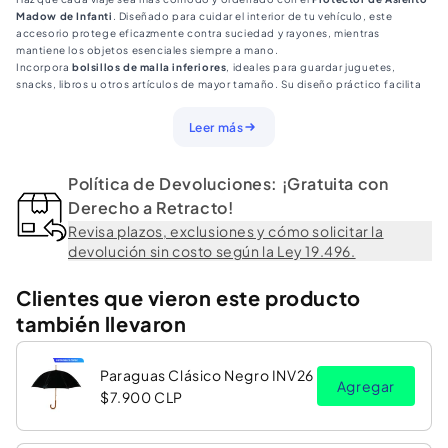
Madow de Infanti
. Diseñado para cuidar el interior de tu vehículo, este
accesorio protege eficazmente contra suciedad y rayones, mientras
mantiene los objetos esenciales siempre a mano.
Incorpora
bolsillos de malla inferiores
, ideales para guardar juguetes,
snacks, libros u otros artículos de mayor tamaño. Su diseño práctico facilita
la organización sin interferir con la instalación de la silla de auto.
Fabricado con
materiales resistentes y de fácil limpieza
, es rápido de
Leer más
instalar y compatible con la mayoría de los asientos de vehículos,
convirtiéndose en un aliado funcional para el día a día familiar.
Características:
Política de Devoluciones: ¡Gratuita con
Protege el asiento contra suciedad y rayones
Bolsillos de malla para organización
Derecho a Retracto!
Instalación sencilla
Revisa plazos, exclusiones y cómo solicitar la
Limpieza fácil
devolución sin costo según la Ley 19.496.
Materiales durables y resistentes
Proveedor:
Dorel
Marca:
Dorel
Clientes que vieron este producto
Ancho:
50 cm
también llevaron
Largo:
4 cm
Alto:
60 cm
Peso:
0.4 kg
Paraguas Clásico Negro INV26
Agregar
$7.900 CLP