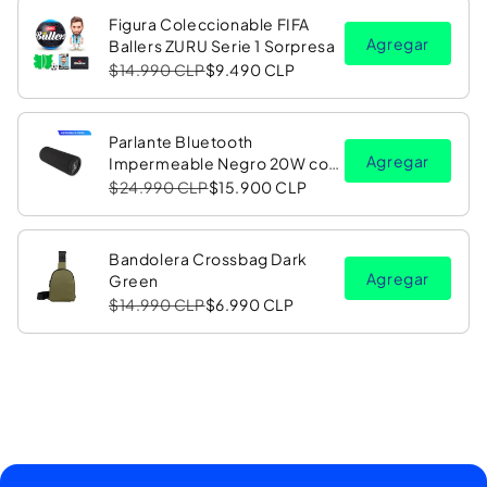
Figura Coleccionable FIFA
Agregar
Ballers ZURU Serie 1 Sorpresa
$14.990 CLP
$9.490 CLP
Parlante Bluetooth
Agregar
Impermeable Negro 20W con
Luz LED RGB PV26 Copec
$24.990 CLP
$15.900 CLP
Bandolera Crossbag Dark
Agregar
Green
$14.990 CLP
$6.990 CLP