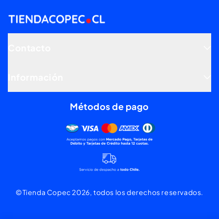
Contacto
Información
Métodos de pago
Mercado pago, tarjetas de dé
©Tienda Copec 2026, todos los derechos reservados.