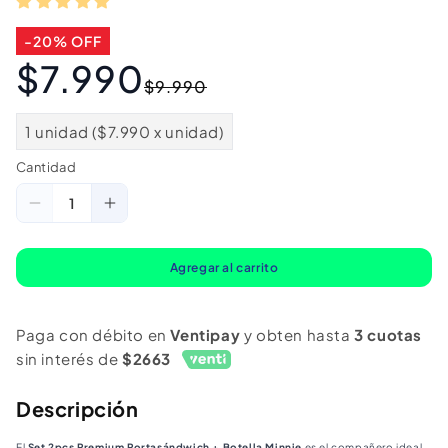
-20% OFF
$7.990
Precio
Precio
$9.990
habitual
de
oferta
1 unidad ($7.990 x unidad)
Cantidad
Cantidad
Reducir
Aumentar
cantidad
cantidad
para
para
Agregar al carrito
Set
Set
2Pcs
2Pcs
Paga con débito en
Ventipay
y obten hasta
3 cuotas
Premium
Premium
sin interés de
$2663
Porta
Porta
Sándwich
Sándwich
Descripción
+
+
El
Set 2pcs Premium Portasándwich + Botella Minnie
es el compañero ideal