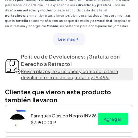
Botella
Botella
para hacer de cada día una experiencia más
divertida
y
práctica
. Con un
Minnie
Minnie
diseño
encantador y moderno
, este set cuida cada detalle: el
portasándwich
mantiene tus alimentos bien organizados y frescos, mientras
que la
botella
te acompaña con un toque de estilo y
comodidad
. Inspirado
en la ternura y energía de
Minnie
, es perfecto para acompañar las jornadas
escolares o salidas al aire libre, combinando
funcionalidad
e
imaginación
en
un solo producto.
Leer más
Política de Devoluciones: ¡Gratuita con
Derecho a Retracto!
Revisa plazos, exclusiones y cómo solicitar la
devolución sin costo según la Ley 19.496.
Clientes que vieron este producto
también llevaron
Paraguas Clásico Negro INV26
Agregar
$7.900 CLP