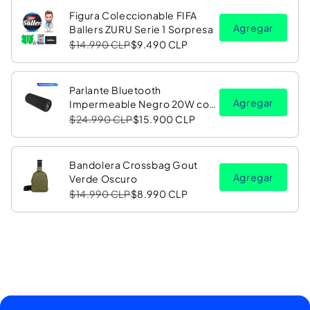
Figura Coleccionable FIFA
Agregar
Ballers ZURU Serie 1 Sorpresa
$14.990 CLP
$9.490 CLP
Parlante Bluetooth
Agregar
Impermeable Negro 20W con
Luz LED RGB PV26 Copec
$24.990 CLP
$15.900 CLP
Bandolera Crossbag Gout
Agregar
Verde Oscuro
$14.990 CLP
$8.990 CLP