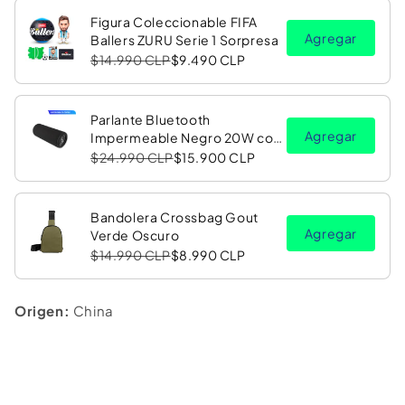
Figura Coleccionable FIFA
Agregar
Ballers ZURU Serie 1 Sorpresa
$14.990 CLP
$9.490 CLP
Parlante Bluetooth
Agregar
Impermeable Negro 20W con
Luz LED RGB PV26 Copec
$24.990 CLP
$15.900 CLP
Bandolera Crossbag Gout
Agregar
Verde Oscuro
$14.990 CLP
$8.990 CLP
Origen:
China