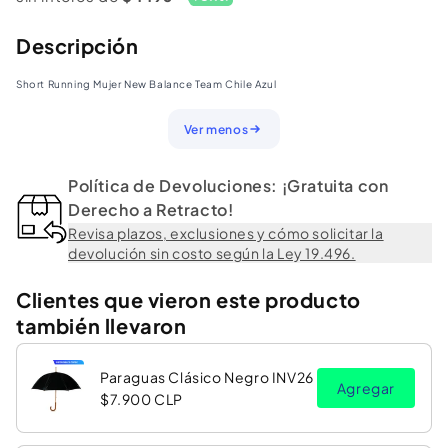
New
New
Balance
Balance
Descripción
Team
Team
Short Running Mujer New Balance Team Chile Azul
Chile
Chile
Azul
Azul
Ver menos
Política de Devoluciones: ¡Gratuita con
Derecho a Retracto!
Revisa plazos, exclusiones y cómo solicitar la
devolución sin costo según la Ley 19.496.
Clientes que vieron este producto
también llevaron
Paraguas Clásico Negro INV26
Agregar
$7.900 CLP