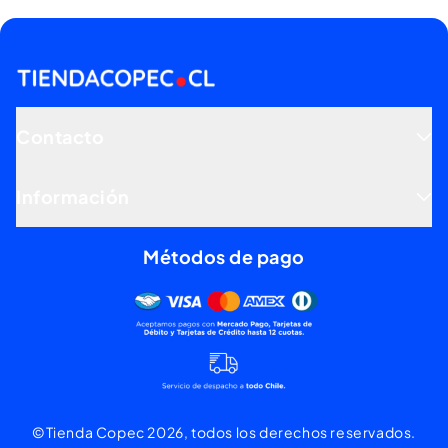
Contacto
Información
Métodos de pago
Mercado pago, tarjetas de dé
©Tienda Copec 2026, todos los derechos reservados.