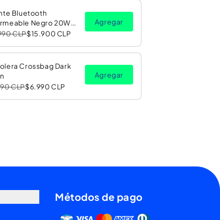
nte Bluetooth
Agregar
rmeable Negro 20W
Luz LED RGB PV26 Copec
990 CLP
$15.900 CLP
olera Crossbag Dark
Agregar
n
990 CLP
$6.990 CLP
Métodos de pago