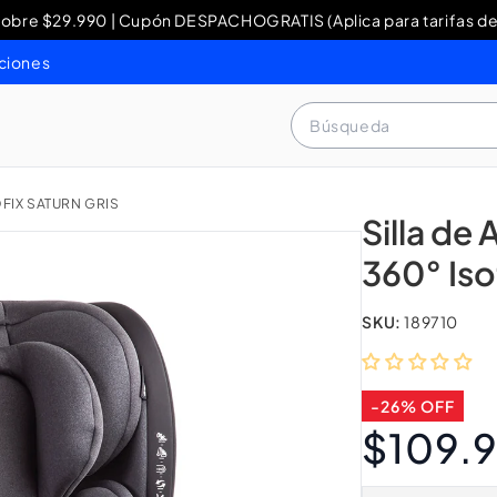
re $29.990 | Cupón DESPACHOGRATIS (Aplica para tarifas de
y Devoluciones: contacto WhatsApp + 56 9 3460 4429 o al 80
ciones
Búsqueda
OFIX SATURN GRIS
Silla de
360° Iso
SKU:
189710
-26% OFF
$109.