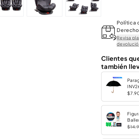
Fecha de Acreditació
Uso a contramarcha:
H
Peso máximo recome
Sistema de anclaje:
IS
Política
Rotación:
360°
Derecho 
Revisa pla
devolución
Clientes qu
también lle
Para
INV2
$7.9
Figur
Balle
$14.