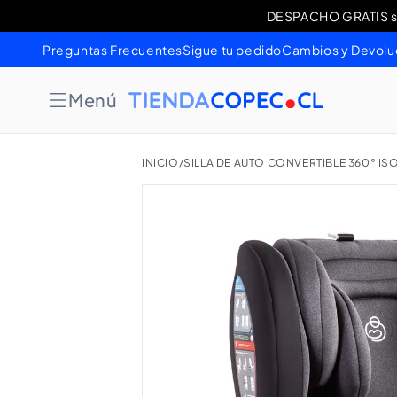
Ir
DESPACHO GRATIS sob
Cambios 
directamente
al contenido
Preguntas Frecuentes
Sigue tu pedido
Cambios y Devolu
Menú
INICIO
/
SILLA DE AUTO CONVERTIBLE 360° IS