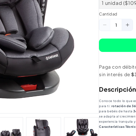
1 unidad ($10
Cantidad
Cantidad
Reducir
Au
cantidad
ca
para
pa
Silla
Sill
de
de
Paga con débit
Auto
Au
sin interés de
$
Convertibl
Con
360°
36
Descripció
Isofix
Iso
Saturn
Sat
Conoce todo lo que e
para ti:
rotación de 3
Gris
Gri
para bebés de hasta
3
se adapta al crecimien
experiencia tranquila 
Características Técnic
Código de Acreditaci