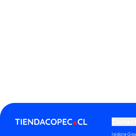
Contac
Isidora Go