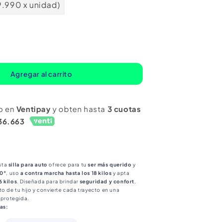
9.990 x unidad)
mentar
ntidad
ra
Agregar al carrito
a
o en
Ventipay
y obten hasta
3 cuotas
to
36.663
e
vertible
0°
n
fix
urn
sta
silla para auto
ofrece para tu
ser más querido
y
60°
, uso
a contra marcha hasta los 18 kilos
y apta
s
6 kilos
. Diseñada para brindar
seguridad y confort
,
to de tu hijo y convierte cada trayecto en una
y protegida.
as:
ón:
3CV-ASN-BB-B12-2022-402