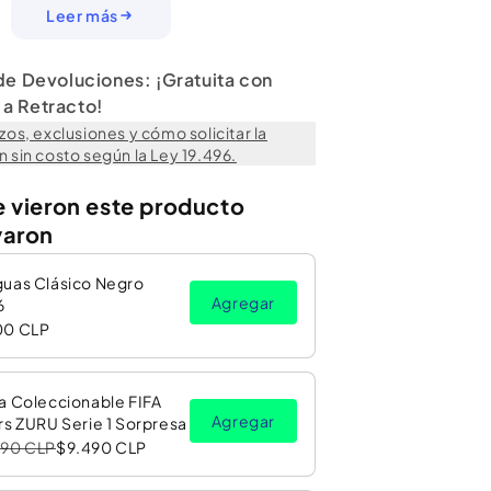
n:
21 de Octubre de 2022
Leer más
asta 18 kg
ndado:
36 kg
OFIX
 de Devoluciones: ¡Gratuita con
a Retracto!
zos, exclusiones y cómo solicitar la
 sin costo según la Ley 19.496.
e vieron este producto
varon
guas Clásico Negro
Agregar
6
00 CLP
a Coleccionable FIFA
Agregar
rs ZURU Serie 1 Sorpresa
990 CLP
$9.490 CLP