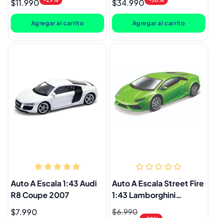
$11.990
$34.990
habitual
de
habitual
de
oferta
oferta
Agregar al carrito
Agregar al carrito
Auto A Escala 1:43 Audi
Auto A Escala Street Fire
R8 Coupe 2007
1:43 Lamborghini
Huracán Coupé
Precio
$7.990
Precio
$6.990
Precio