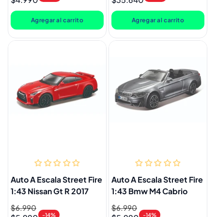
habitual
de
habitual
de
oferta
oferta
Agregar al carrito
Agregar al carrito
Auto A Escala Street Fire
Auto A Escala Street Fire
1:43 Nissan Gt R 2017
1:43 Bmw M4 Cabrio
Precio
$6.990
Precio
Precio
$6.990
Precio
-14%
-14%