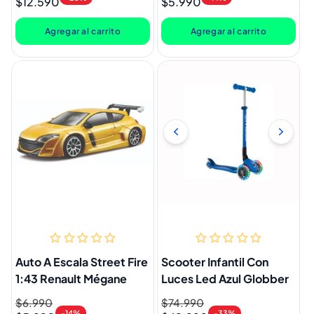
$12.590
$5.990
habitual
de
habitual
de
oferta
oferta
Agregar al carrito
Agregar al carrito
Auto A Escala Street Fire
Scooter Infantil Con
1:43 Renault Mégane
Luces Led Azul Globber
Precio
$6.990
Precio
Precio
$74.990
Precio
-14%
-33%