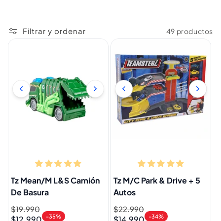
Filtrar y ordenar
49 productos
Tz Mean/M L&S Camión
Tz M/C Park & Drive + 5
De Basura
Autos
Precio
$19.990
Precio
Precio
$22.990
Precio
-35%
-34%
$12.990
$14.990
habitual
de
habitual
de