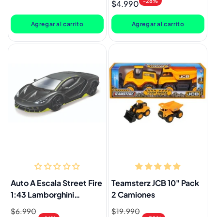
-28%
$4.990
habitual
habitual
de
oferta
Agregar al carrito
Agregar al carrito
Auto A Escala Street Fire
Teamsterz JCB 10" Pack
1:43 Lamborghini
2 Camiones
Centenario
Precio
$6.990
Precio
Precio
$19.990
Precio