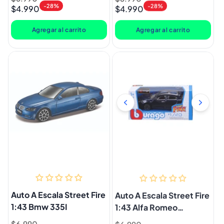
-28%
-28%
$4.990
$4.990
habitual
de
habitual
de
oferta
oferta
Agregar al carrito
Agregar al carrito
Auto A Escala Street Fire
Auto A Escala Street Fire
1:43 Bmw 335I
1:43 Alfa Romeo
Giulietta
Precio
$6.990
Precio
Precio
$6.990
Precio