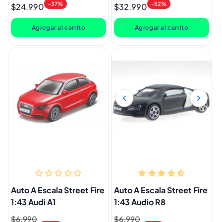
-37%
-52%
$24.990
$32.990
habitual
de
habitual
de
oferta
oferta
Agregar al carrito
Agregar al carrito
Auto A Escala Street Fire
Auto A Escala Street Fire
1:43 Audi A1
1:43 Audio R8
Precio
$6.990
Precio
Precio
$6.990
Precio