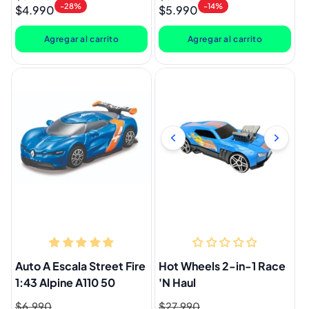
-28%
-14%
$4.990
$5.990
habitual
de
habitual
de
oferta
oferta
Agregar al carrito
Agregar al carrito
Auto A Escala Street Fire
Hot Wheels 2-in-1 Race
1:43 Alpine A110 50
'N Haul
Precio
$6.990
Precio
Precio
$27.990
Precio