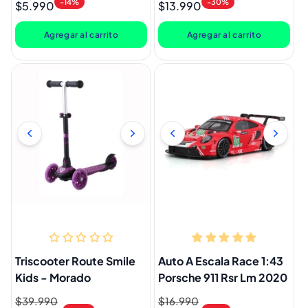
-14%
-30%
$5.990
$13.990
habitual
de
habitual
de
oferta
oferta
Agregar al carrito
Agregar al carrito
Triscooter Route Smile
Auto A Escala Race 1:43
Kids - Morado
Porsche 911 Rsr Lm 2020
Precio
$39.990
Precio
Precio
$16.990
Precio