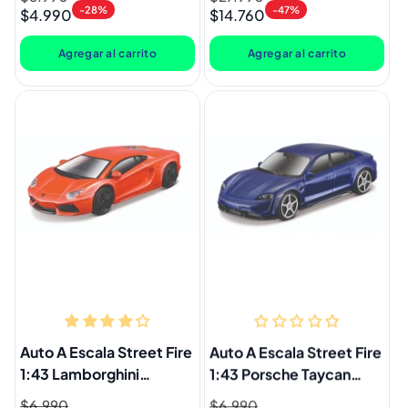
-28%
-47%
$4.990
$14.760
habitual
de
habitual
de
oferta
oferta
Agregar al carrito
Agregar al carrito
Auto A Escala Street Fire
Auto A Escala Street Fire
1:43 Lamborghini
1:43 Porsche Taycan
Aventador Coupé
Turbo S
Precio
$6.990
Precio
Precio
$6.990
Precio