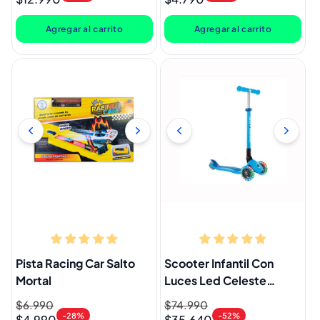
oferta
oferta
Agregar al carrito
Agregar al carrito
Pista Racing Car Salto
Scooter Infantil Con
Mortal
Luces Led Celeste
Globber
Precio
$6.990
Precio
Precio
$74.990
Precio
-28%
-52%
$4.990
$35.640