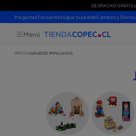
Ir
DESPACHO GRATIS sob
Cambios 
directamente
al contenido
Preguntas Frecuentes
Sigue tu pedido
Cambios y Devolu
Menú
INICIO
/
JUGUETES IMPULSIVOS