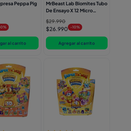
presa Peppa Pig
MrBeast Lab Biomites Tubo
De Ensayo X 12 Micro
Monstruos
Precio
$29.990
Precio
60%
-10%
habitual
de
$26.990
oferta
ar al carrito
Agregar al carrito