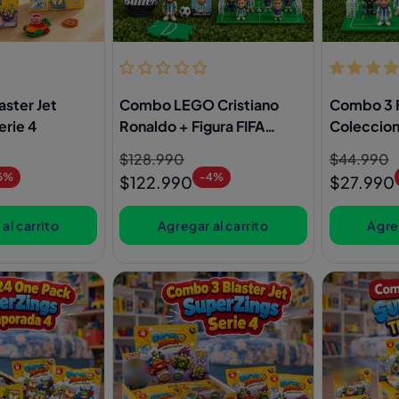
ster Jet
Combo LEGO Cristiano
Combo 3 F
erie 4
Ronaldo + Figura FIFA
Coleccion
Ballers Sorpresa
Ballers Z
Precio
$128.990
Precio
Precio
$44.990
Precio
Serie 1
6%
-4%
habitual
de
habitual
de
$122.990
$27.990
oferta
oferta
al carrito
Agregar al carrito
Agreg