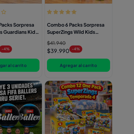
Packs Sorpresa
Combo 6 Packs Sorpresa
s Guardians Kid
SuperZings Wild Kids
Figuras
Precio
$41.940
Precio
-4%
-4%
habitual
de
$39.990
oferta
ar al carrito
Agregar al carrito