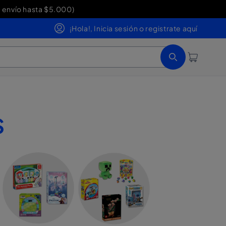
 envío hasta $5.000)
0 200 354
¡Hola!, Inicia sesión o registrate aquí
Iniciar sesión
Carrito
S