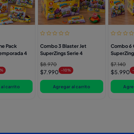
ne Pack
Combo 3 Blaster Jet
Combo 6 
Temporada 4
SuperZings Serie 4
SuperZing
Precio
$8.970
Precio
Precio
$7.140
Precio
3%
-10%
habitual
de
habitual
de
$7.990
$5.990
oferta
oferta
al carrito
Agregar al carrito
Agreg