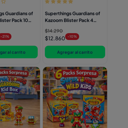
gs Guardians of
Superthings Guardians of
ister Pack 10
Kazoom Blister Pack 4
e Colección
Figuras + Kazoom Jets
Precio
$14.290
Precio
-21%
-10%
habitual
de
$12.860
oferta
ar al carrito
Agregar al carrito
e modal