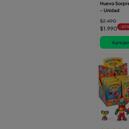
Huevo Sorpre
- Unidad
Precio
$2.490
Precio
-20
habitual
de
$1.990
oferta
Agregar 