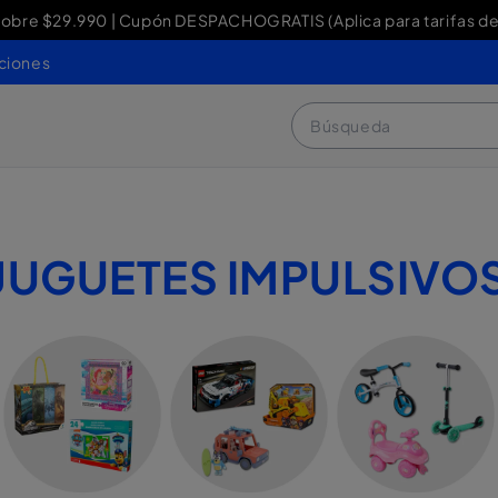
re $29.990 | Cupón DESPACHOGRATIS (Aplica para tarifas de
y Devoluciones: contacto WhatsApp + 56 9 3460 4429 o al 80
ciones
Búsqueda
JUGUETES IMPULSIVO