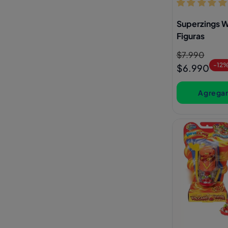
Superzings W
Figuras
Precio
$7.990
Precio
-12
habitual
de
$6.990
oferta
Agregar 