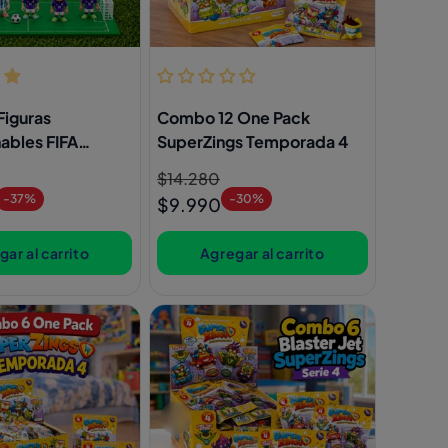
iguras
Combo 12 One Pack
ables FIFA
SuperZings Temporada 4
URU Sorpresa
Precio
$14.280
Precio
-37%
-30%
habitual
de
$9.990
oferta
ar al carrito
Agregar al carrito