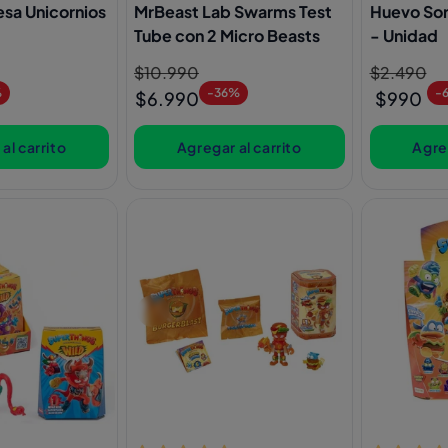
sa Unicornios
MrBeast Lab Swarms Test
Huevo Sor
Tube con 2 Micro Beasts
- Unidad
Precio
$10.990
Precio
Precio
$2.490
Precio
%
-36%
-
habitual
de
habitual
de
$6.990
$990
oferta
oferta
al carrito
Agregar al carrito
Agreg