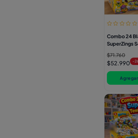
Combo 24 Bla
SuperZings S
Precio
$71.760
Precio
-2
habitual
de
$52.990
oferta
Agregar 