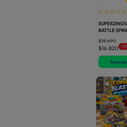
SUPERZINGS 
BATTLE SPI
Precio
$18.690
Precio
-1
habitual
de
$16.820
oferta
Agregar 