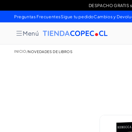
Ir
DESPACHO GRATIS sob
Cambios 
directamente
al contenido
Preguntas Frecuentes
Sigue tu pedido
Cambios y Devolu
Menú
INICIO
/
NOVEDADES DE LIBROS