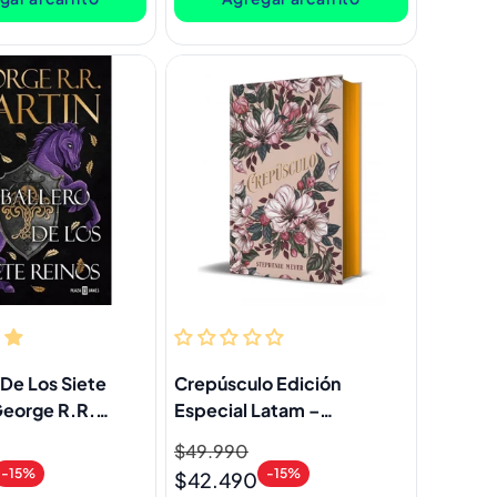
 De Los Siete
Crepúsculo Edición
George R.R.
Especial Latam –
Stephenie Meyer
Precio
$49.990
Precio
-15%
-15%
habitual
de
$42.490