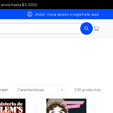
 envío hasta $5.000)
0 200 354
¡Hola!, Inicia sesión o registrate aquí
Iniciar sesión
Carrito
 por:
235 productos