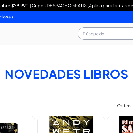
re $29.990 | Cupón DESPACHOGRATIS (Aplica para tarifas de
y Devoluciones: contacto WhatsApp + 56 9 3460 4429 o al 80
ciones
Búsqueda
NOVEDADES LIBROS
Ordenar