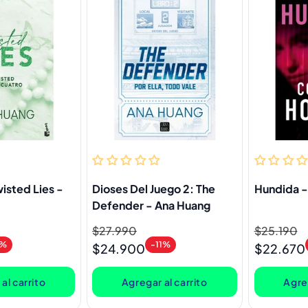
isted Lies -
Dioses Del Juego 2: The
Hundida -
Defender - Ana Huang
Precio
$27.990
Precio
Precio
$25.190
Precio
0%
-11%
habitual
de
habitual
de
$24.900
$22.670
oferta
oferta
al carrito
Agregar al carrito
Agreg