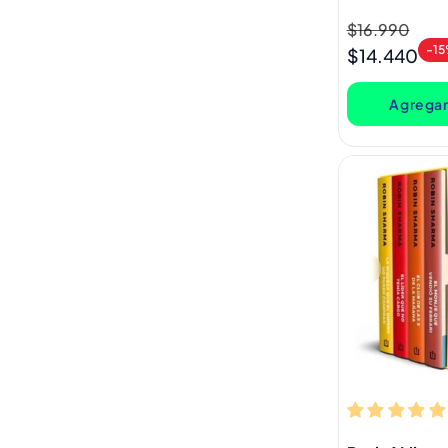
Precio
$16.990
Precio
-1
habitual
de
$14.440
oferta
Agregar 