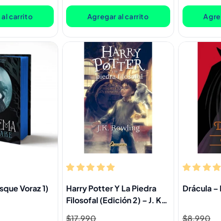
oferta
oferta
al carrito
Agregar al carrito
Agreg
que Voraz 1)
Harry Potter Y La Piedra
Drácula –
Filosofal (Edición 2) – J. K.
Rowling
Precio
$17.990
Precio
Precio
$8.990
Precio