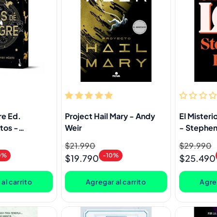
re Ed.
Project Hail Mary - Andy
El Misteri
tos -
Weir
- Stephen
ros
Precio
$21.990
Precio
Precio
$29.990
Precio
0%
-10%
habitual
de
habitual
de
$19.790
$25.490
oferta
oferta
al carrito
Agregar al carrito
Agreg