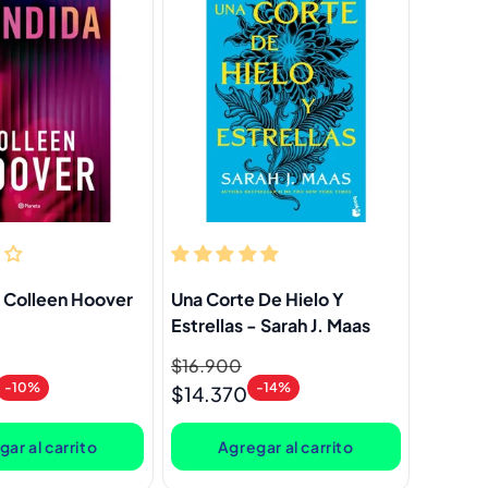
 Colleen Hoover
Una Corte De Hielo Y
Estrellas - Sarah J. Maas
Precio
$16.900
Precio
-10%
-14%
habitual
de
$14.370
oferta
ar al carrito
Agregar al carrito