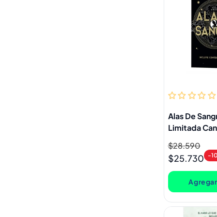
Alas De Sang
Limitada Can
Rebecca Yar
Precio
$28.590
Precio
-1
habitual
de
$25.730
oferta
Agregar 