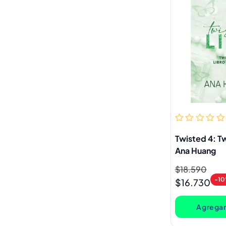
Twisted 4: Tw
Ana Huang
Precio
$18.590
Precio
-1
habitual
de
$16.730
oferta
Agregar 