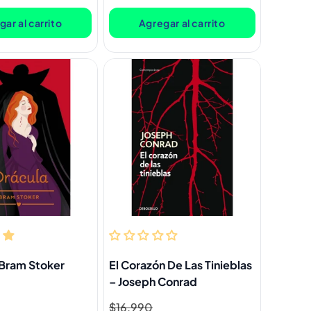
oferta
ar al carrito
Agregar al carrito
 Bram Stoker
El Corazón De Las Tinieblas
– Joseph Conrad
Precio
$16.990
Precio