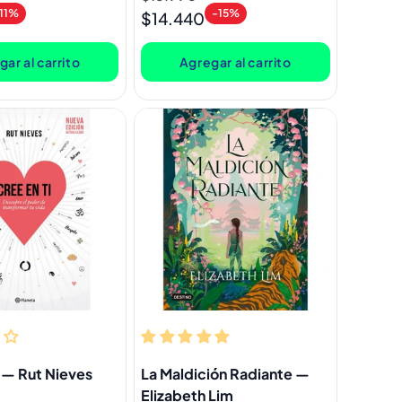
11%
-15%
habitual
de
$14.440
oferta
ar al carrito
Agregar al carrito
i — Rut Nieves
La Maldición Radiante —
Elizabeth Lim