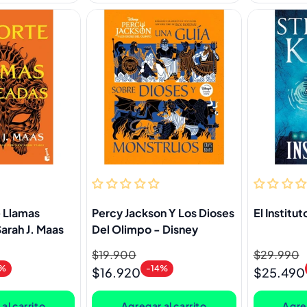
 Llamas
Percy Jackson Y Los Dioses
El Institu
arah J. Maas
Del Olimpo - Disney
Precio
$19.900
Precio
Precio
$29.990
Precio
4%
-14%
habitual
de
habitual
de
$16.920
$25.490
oferta
oferta
al carrito
Agregar al carrito
Agreg