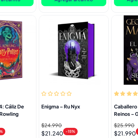
4: Cáliz De
Enigma – Ru Nyx
Caballero
 Rowling
Reinos – 
Martin
Precio
$24.990
Precio
Precio
$25.990
Precio
3%
-15%
habitual
de
habitual
de
$21.240
$21.990