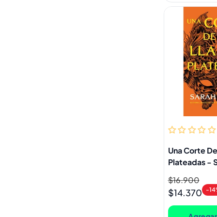
Una Corte De
Plateadas - S
Precio
$16.900
Precio
-1
habitual
de
$14.370
oferta
Agregar 