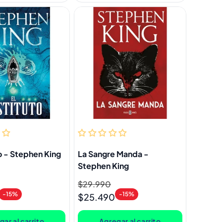
to - Stephen King
La Sangre Manda -
Stephen King
Precio
$29.990
Precio
-15%
-15%
habitual
de
$25.490
oferta
ar al carrito
Agregar al carrito