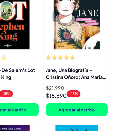
o De Salem's Lot
Jane, Una Biografía –
 King
Cristina Oñoro; Ana María
Vázquez Jarén
Precio
$21.990
Precio
-15%
-15%
habitual
de
$18.690
oferta
ar al carrito
Agregar al carrito