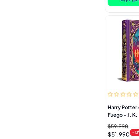
Harry Potter 
Fuego – J. K.
Precio
$59.990
Precio
-1
habitual
de
$51.990