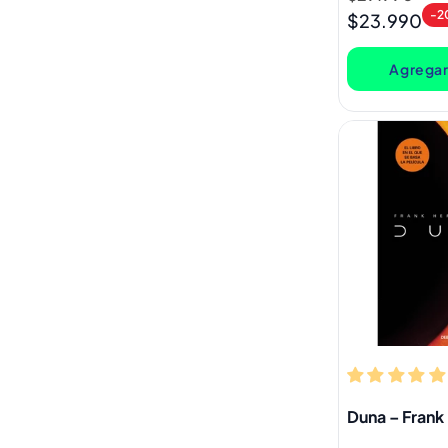
-2
habitual
de
$23.990
oferta
Agregar 
Duna – Frank