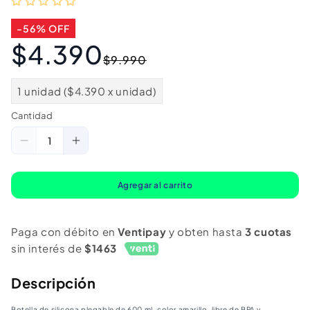
-56% OFF
$4.390
Precio
Precio
$9.990
habitual
de
oferta
1 unidad ($4.390 x unidad)
Cantidad
Cantidad
Reducir
Aumentar
cantidad
cantidad
para
para
Agregar al carrito
Botella
Botella
Silicona
Silicona
Paga con débito en
Ventipay
y obten hasta
3 cuotas
Plegable
Plegable
sin interés de
$1463
Amarilla
Amarilla
Descripción
Botella de silicona plegable de 600 ml. color amarillo, libre de BPA y