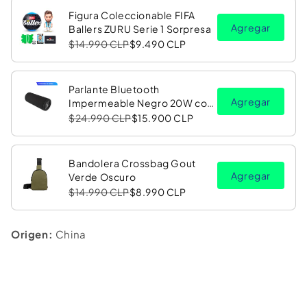
Figura Coleccionable FIFA
Agregar
Ballers ZURU Serie 1 Sorpresa
$14.990 CLP
$9.490 CLP
Parlante Bluetooth
Agregar
Impermeable Negro 20W con
Luz LED RGB PV26 Copec
$24.990 CLP
$15.900 CLP
Bandolera Crossbag Gout
Agregar
Verde Oscuro
$14.990 CLP
$8.990 CLP
Origen:
China