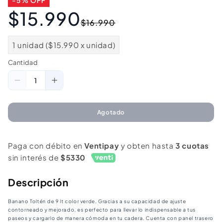
-5% OFF
$15.990
Precio
Precio
$16.990
habitual
de
oferta
1 unidad ($15.990 x unidad)
Cantidad
Cantidad
Reducir
Aumentar
cantidad
cantidad
para
para
Agotado
Banano
Banano
Llaima
Llaima
Paga con débito en
Ventipay
y obten hasta
3 cuotas
9
9
sin interés de
$5330
Lt
Lt
Verde
Verde
Descripción
Banano Toltén de 9 lt color verde. Gracias a su capacidad de ajuste
contorneado y mejorado, es perfecto para llevar lo indispensable a tus
paseos y cargarlo de manera cómoda en tu cadera. Cuenta con panel trasero