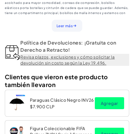
acolchado para mayor comodidad, correas de compresión, bolsillos
elásticos porta botellas y cinturón de cadera que se puede guardar. Además,
tiene un compartimento principal, bolsillos de malla internos y externos con
cierre en el cinturón.
Marca: Llaima
Leer más
Color: Verde
Material: 420D Nylon repelente al agua
Capacidad: 9L
Política de Devoluciones: ¡Gratuita con
Medidas: 17x37x10 cm.
Peso: 680 grs.
Derecho a Retracto!
Revisa plazos, exclusiones y cómo solicitar la
devolución sin costo según la Ley 19.496.
Clientes que vieron este producto
también llevaron
Paraguas Clásico Negro INV26
Agregar
$7.900 CLP
Figura Coleccionable FIFA
Agregar