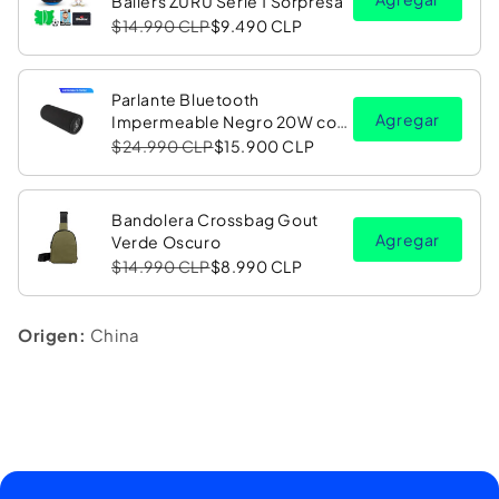
Ballers ZURU Serie 1 Sorpresa
$14.990 CLP
$9.490 CLP
Parlante Bluetooth
Agregar
Impermeable Negro 20W con
Luz LED RGB PV26 Copec
$24.990 CLP
$15.900 CLP
Bandolera Crossbag Gout
Agregar
Verde Oscuro
$14.990 CLP
$8.990 CLP
Origen:
China