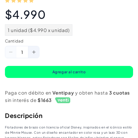
$4.990
Precio
habitual
1 unidad ($4.990 x unidad)
Cantidad
Cantidad
Reducir
Aumentar
cantidad
cantidad
para
para
Agregar al carrito
Alitas
Alitas
Flotadoras
Flotadoras
Paga con débito en
Ventipay
y obten hasta
3 cuotas
Niños
Niños
sin interés de
$1663
3D
3D
Minnie
Minnie
Descripción
Flotadores de brazo con licencia oficial Disney, inspirados en el icónico estilo
de Minnie Mouse. Con un diseño encantador en color rosa y un lazo 3D con
lunares blancos, estos flotadores son fáciles de inflar y brindan el apoyo