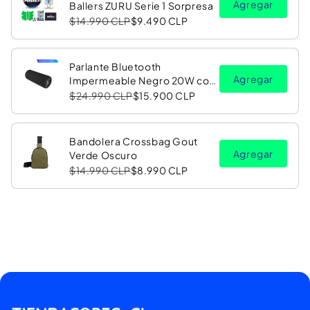
Agregar
Ballers ZURU Serie 1 Sorpresa
$14.990 CLP
$9.490 CLP
Parlante Bluetooth
Agregar
Impermeable Negro 20W con
Luz LED RGB PV26 Copec
$24.990 CLP
$15.900 CLP
Bandolera Crossbag Gout
Agregar
Verde Oscuro
$14.990 CLP
$8.990 CLP