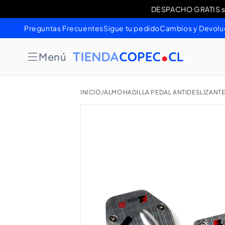
Ir
DESPACHO GRATIS sob
Cambios 
directamente
al contenido
Preguntas Frecuentes
Sigue tu pedido
Cambios y Devolu
Menú
INICIO
/
ALMOHADILLA PEDAL ANTIDESLIZANT