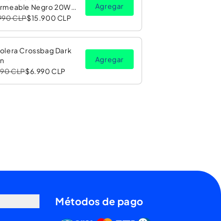
Agregar
rmeable Negro 20W
Luz LED RGB PV26 Copec
990 CLP
$15.900 CLP
olera Crossbag Dark
Agregar
n
990 CLP
$6.990 CLP
Métodos de pago