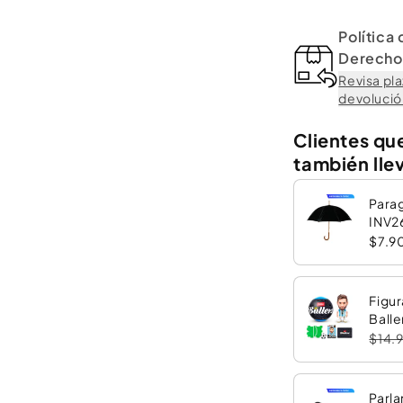
Política
Derecho 
Revisa pla
devolución
Clientes qu
también lle
Para
INV2
$7.9
Figur
Balle
$14.
Parla