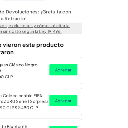
 de Devoluciones: ¡Gratuita con
a Retracto!
zos, exclusiones y cómo solicitar la
 sin costo según la Ley 19.496.
e vieron este producto
varon
guas Clásico Negro
Agregar
6
00 CLP
a Coleccionable FIFA
Agregar
rs ZURU Serie 1 Sorpresa
990 CLP
$9.490 CLP
nte Bluetooth