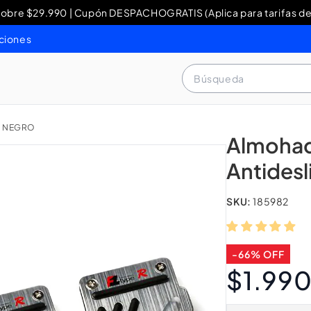
re $29.990 | Cupón DESPACHOGRATIS (Aplica para tarifas de
y Devoluciones: contacto WhatsApp + 56 9 3460 4429 o al 80
ciones
Búsqueda
E NEGRO
Almohadi
Antidesl
SKU:
185982
-66% OFF
$1.99