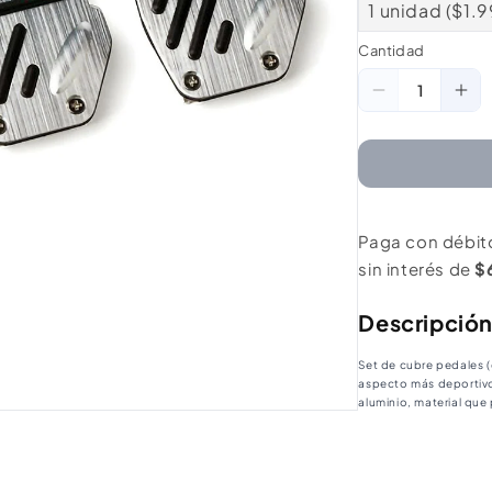
1 unidad ($1.
Cantidad
Cantidad
Reducir
Au
cantidad
ca
para
pa
Almohadilla
Alm
Pedal
Pe
Paga con débit
Antidesliza
Ant
sin interés de
$
Negro
Ne
Descripció
Set de cubre pedales (
aspecto más deportivo 
aluminio, material que