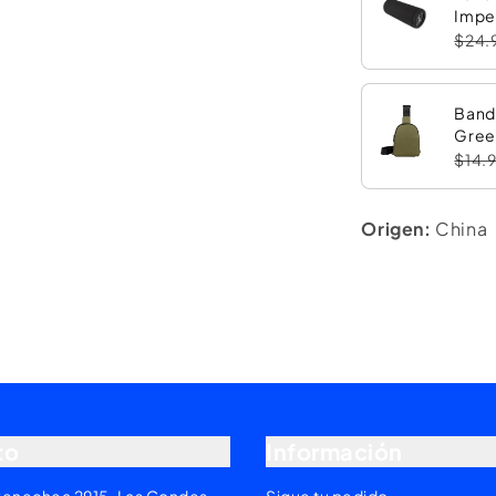
Impe
con 
$24.
Band
Gree
$14.
Origen:
China
to
Información