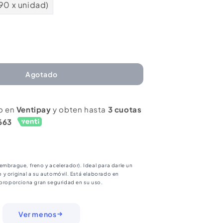
990 x unidad)
mentar
ntidad
ra
Agotado
ohadilla
dal
o en
Ventipay
y obten hasta
3 cuotas
nte
ideslizante
663
gro
n
embrague, freno y acelerador). Ideal para darle un
y original a su automóvil. Está elaborado en
 proporciona gran seguridad en su uso.
Ver menos