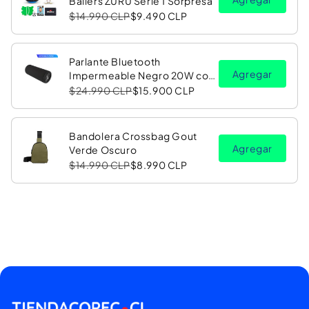
Ballers ZURU Serie 1 Sorpresa
$14.990 CLP
$9.490 CLP
Parlante Bluetooth
Agregar
Impermeable Negro 20W con
Luz LED RGB PV26 Copec
$24.990 CLP
$15.900 CLP
Bandolera Crossbag Gout
Agregar
Verde Oscuro
$14.990 CLP
$8.990 CLP