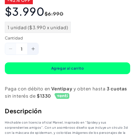
-42% OFF
$3.990
Precio
Precio
$6.990
habitual
de
oferta
1 unidad ($3.990 x unidad)
Cantidad
Cantidad
Reducir
Aumentar
cantidad
cantidad
para
para
Agregar al carrito
Anillo
Anillo
Flotador
Flotador
Paga con débito en
Ventipay
y obten hasta
3 cuotas
Spiderman
Spiderman
sin interés de
$1330
Descripción
Hinchable con licencia oficial Marvel, inspirado en “Spidey y sus
sorprendentes amigos”. Con un asombroso diseño que incluye un círculo 3d
con la máscara de spiderman, y coloridas imágenes de los personajes de la