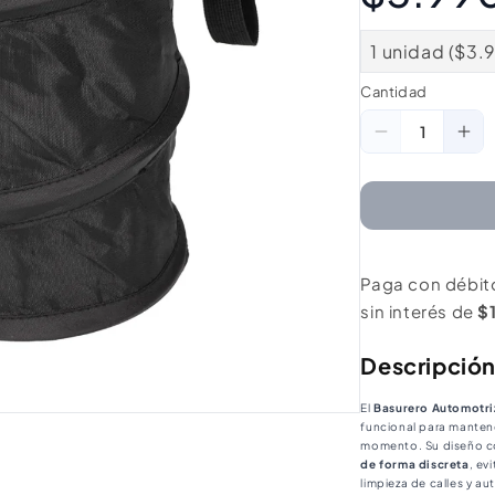
1 unidad ($3.
Cantidad
Cantidad
Reducir
Au
cantidad
ca
para
pa
Basurero
Ba
Pequeño
Pe
Paga con débit
Automotriz
Au
sin interés de
$
Colapsable
Co
Luckibuy
Lu
Descripció
El
Basurero Automotri
funcional para mantene
momento. Su diseño c
de forma discreta
, ev
limpieza de calles y au