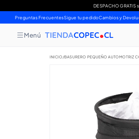
Ir
DESPACHO GRATIS sob
Cambios 
directamente
al contenido
Preguntas Frecuentes
Sigue tu pedido
Cambios y Devolu
Menú
INICIO
/
BASURERO PEQUEÑO AUTOMOTRIZ CO