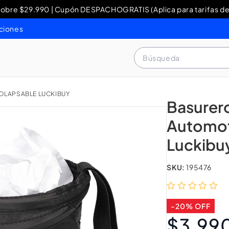
re $29.990 | Cupón DESPACHOGRATIS (Aplica para tarifas de
y Devoluciones: contacto WhatsApp + 56 9 3460 4429 o al 80
ciones
Búsqueda
LAPSABLE LUCKIBUY
Basurer
Automot
Luckibu
SKU:
195476
-20% OFF
$3.99