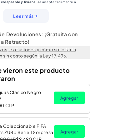
a
colapsable y liviana
, se adapta fácilmente a
ro del auto, siendo ideal para trayectos diarios,
miliar. Su formato pequeño facilita el almacenamiento
Leer más
 convirtiéndolo en un accesorio interior automotriz
 de Devoluciones: ¡Gratuita con
sorios Interiores Y Exteriores
 Embalar:
a Retracto!
zos, exclusiones y cómo solicitar la
 sin costo según la Ley 19.496.
z pequeño y práctico, pensado para ofrecer
orden,
ad
dentro del vehículo.
e vieron este producto
varon
guas Clásico Negro
Agregar
6
00 CLP
a Coleccionable FIFA
Agregar
rs ZURU Serie 1 Sorpresa
990 CLP
$9.490 CLP