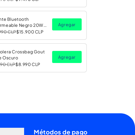
nte Bluetooth
Agregar
rmeable Negro 20W
Luz LED RGB PV26 Copec
990 CLP
$15.900 CLP
olera Crossbag Gout
Agregar
e Oscuro
990 CLP
$8.990 CLP
Métodos de pago