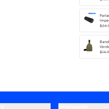
Parla
Impe
con 
$24.
Band
Verd
$14.
to
Información