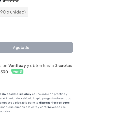
$4.990
habitual
de
oferta
990 x unidad)
mentar
ntidad
ra
Agotado
surero
queño
o en
Ventipay
y obten hasta
3 cuotas
tomotriz
1330
lapsable
ckibuy
n
z Colapsable Luckibuy
es una solución práctica y
r el interior del vehículo limpio y organizado en todo
ompacto y plegable permite
disponer los residuos
itando que queden a la vista y contribuyendo a la
topistas.