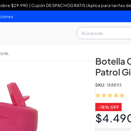
re $29.990 | Cupón DESPACHOGRATIS (Aplica para tarifas de
y Devoluciones: contacto WhatsApp + 56 9 3460 4429 o al 80
ciones
Búsqueda
 GIRL
Botella
Patrol Gi
SKU:
188893
-18% OFF
$4.49