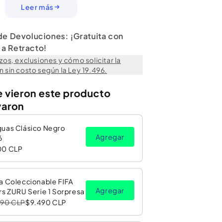
ue cabe cómodamente en mochilas infantiles. Al ser
Leer más
mayor tranquilidad para el uso infantil.
ella
 de Devoluciones: ¡Gratuita con
 Principal):
Plástico
a Retracto!
egrada
zos, exclusiones y cómo solicitar la
 sin costo según la Ley 19.496.
fantil
:
No
:
No
e vieron este producto
varon
Embalar:
guas Clásico Negro
Agregar
6
00 CLP
a Coleccionable FIFA
Agregar
rs ZURU Serie 1 Sorpresa
990 CLP
$9.490 CLP