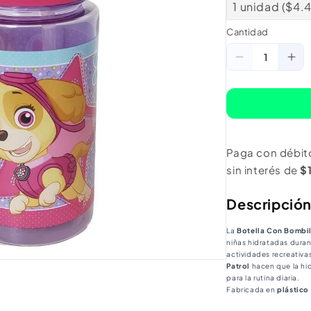
1 unidad ($4.
Cantidad
Cantidad
Reducir
Au
cantidad
ca
para
pa
Botella
Bot
Con
Co
Paga con débit
Bombilla
Bom
sin interés de
$
Paw
Pa
Patrol
Pat
Descripció
Girl
Gir
La
Botella Con Bombil
niñas hidratadas duran
actividades recreativa
Patrol
hacen que la hi
para la rutina diaria.
Fabricada en
plástico
facilitar el uso y mejo