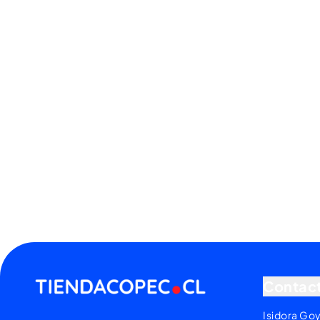
Contac
Isidora Go