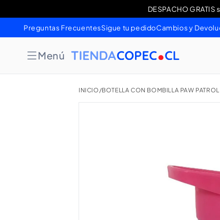
Ir
DESPACHO GRATIS sob
Cambios 
directamente
al contenido
Preguntas Frecuentes
Sigue tu pedido
Cambios y Devolu
Menú
INICIO
/
BOTELLA CON BOMBILLA PAW PATROL