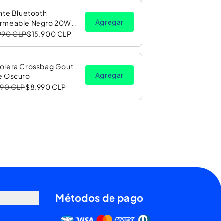
nte Bluetooth
Agregar
rmeable Negro 20W
Luz LED RGB PV26 Copec
990 CLP
$15.900 CLP
olera Crossbag Gout
Agregar
e Oscuro
990 CLP
$8.990 CLP
Métodos de pago