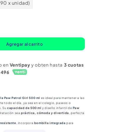
490 x unidad)
mentar
ntidad
ra
Agregar al carrito
ella
n
o en
Ventipay
y obten hasta
3 cuotas
billa
1496
w
rol
n
l
la Paw Patrol Girl 500 ml
es ideal para mantener a las
te todo el día, ya sea en el colegio, paseos o
s. Su
capacidad de 500 ml
y diseño infantil de
Paw
dratación sea
práctica, cómoda y divertida
, perfecta
 resistente
, incorpora
bombilla integrada
para
rar la experiencia al beber. Además, es
ligera y fácil de