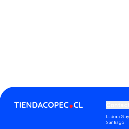
Contac
Isidora Go
Santiago