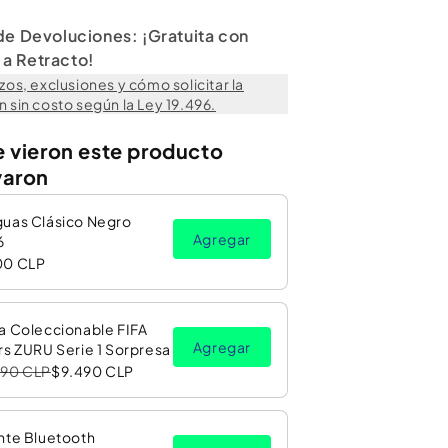
80 x 50 x 80 cm. Tamaño L
iales
: Diseño plegable.
 de Devoluciones: ¡Gratuita con
 Portavasos (cup-holder).
a Retracto!
lla de Camping
zos, exclusiones y cómo solicitar la
 Principal):
SINGLE LAYER 600D POLYESTER OXFORD
 sin costo según la Ley 19.496.
e vieron este producto
 ilustrativas y fueron generadas con IA; el
varon
onde a la descripción y especificaciones.
guas Clásico Negro
Agregar
6
00 CLP
a Coleccionable FIFA
Agregar
rs ZURU Serie 1 Sorpresa
990 CLP
$9.490 CLP
nte Bluetooth