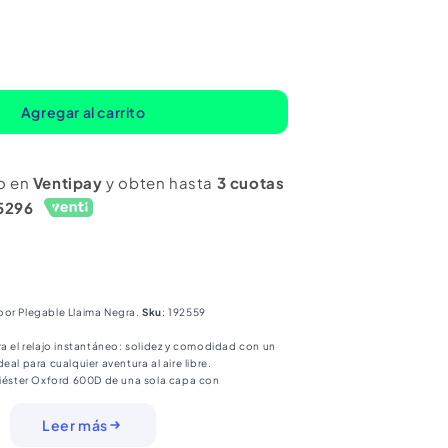
mentar
ntidad
ra
Agregar al carrito
mbo
s
o en
Ventipay
y obten hasta
3 cuotas
a
5296
mping
n
tdoor
egable
oor Plegable Llaima Negra.
Sku
:
192559
ima
ra el relajo instantáneo: solidez y comodidad con un
gra
eal para cualquier aventura al aire libre.
liéster Oxford 600D de una sola capa con
ubo de acero (diámetro 16 mm) con recubrimiento de
Leer más
der Coating).