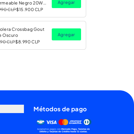
Agregar
rmeable Negro 20W
Luz LED RGB PV26 Copec
990 CLP
$15.900 CLP
olera Crossbag Gout
Agregar
e Oscuro
990 CLP
$8.990 CLP
Métodos de pago