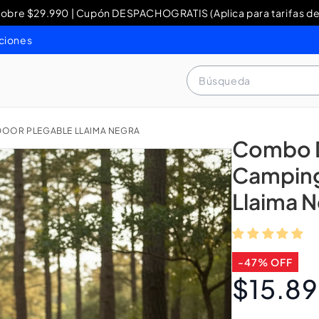
re $29.990 | Cupón DESPACHOGRATIS (Aplica para tarifas de
y Devoluciones: contacto WhatsApp + 56 9 3460 4429 o al 80
ciones
Búsqueda
DOOR PLEGABLE LLAIMA NEGRA
Combo D
Camping
Llaima 
-47% OFF
$15.8