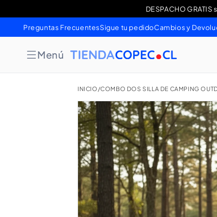
Ir
DESPACHO GRATIS sob
Cambios 
directamente
al contenido
Preguntas Frecuentes
Sigue tu pedido
Cambios y Devolu
Menú
INICIO
/
COMBO DOS SILLA DE CAMPING OUT