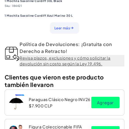
y
y
1 Mochila Saxoline Cardiff 30L Black
Sku:
184421
Azul
Azul
1 Mochila Saxoline Cardiff Azul Marino 30 L
Marino
Marino
Sku:
184422
Leer más
Mochila de 30 litros con compartimento principal y bolsillos frontales para
máxima organización. Además cuenta con bolsillo interior para laptop de 16'',
bolsillo lateral para botella y correa posterior de agarre para el asa de maleta
Política de Devoluciones: ¡Gratuita con
de viaje.
Ficha Técnica:
Derecho a Retracto!
Marca: Saxoline
Revisa plazos, exclusiones y cómo solicitar la
Color: Azul Marino
devolución sin costo según la Ley 19.496.
Capacidad: 30 LTS
Medidas: 49x32x14.5
*Algunas imágenes son ilustrativas y fueron generadas con IA; el producto
Clientes que vieron este producto
real corresponde a la descripción y especificaciones.
también llevaron
Paraguas Clásico Negro INV26
Agregar
$7.900 CLP
Figura Coleccionable FIFA