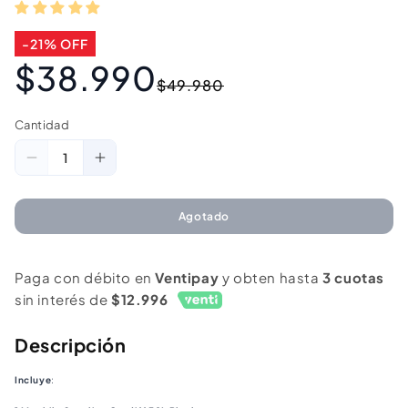
-21% OFF
$38.990
Precio
Precio
$49.980
habitual
de
oferta
Cantidad
Cantidad
Reducir
Aumentar
cantidad
cantidad
para
para
Agotado
Combo
Combo
2
2
Paga con débito en
Ventipay
y obten hasta
3 cuotas
Mochilas
Mochilas
sin interés de
$12.996
Saxoline
Saxoline
Cardiff
Cardiff
Descripción
30L
30L
Incluye
:
Black
Black