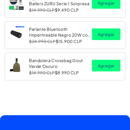
Agregar
Ballers ZURU Serie 1 Sorpresa
$14.990 CLP
$9.490 CLP
Parlante Bluetooth
Agregar
Impermeable Negro 20W con
Luz LED RGB PV26 Copec
$24.990 CLP
$15.900 CLP
Bandolera Crossbag Gout
Agregar
Verde Oscuro
$14.990 CLP
$8.990 CLP