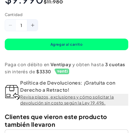
$11.980
habitual
de
oferta
Cantidad
Cantidad
Reducir
Aumentar
cantidad
cantidad
para
para
Agregar al carrito
Combo
Combo
Momo:
Momo:
Paga con débito en
Ventipay
y obten hasta
3 cuotas
Microfiber
Microfiber
sin interés de
$3330
Wash
Wash
Política de Devoluciones: ¡Gratuita con
Mitt
Mitt
Derecho a Retracto!
+
+
Revisa plazos, exclusiones y cómo solicitar la
3PK
3PK
devolución sin costo según la Ley 19.496.
Flannel
Flannel
Clientes que vieron este producto
Cloth
Cloth
también llevaron