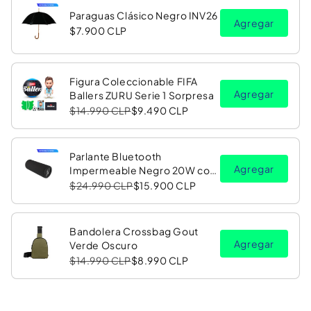
Paraguas Clásico Negro INV26
Agregar
$7.900 CLP
Figura Coleccionable FIFA
Agregar
Ballers ZURU Serie 1 Sorpresa
$14.990 CLP
$9.490 CLP
Parlante Bluetooth
Agregar
Impermeable Negro 20W con
Luz LED RGB PV26 Copec
$24.990 CLP
$15.900 CLP
Bandolera Crossbag Gout
Agregar
Verde Oscuro
$14.990 CLP
$8.990 CLP