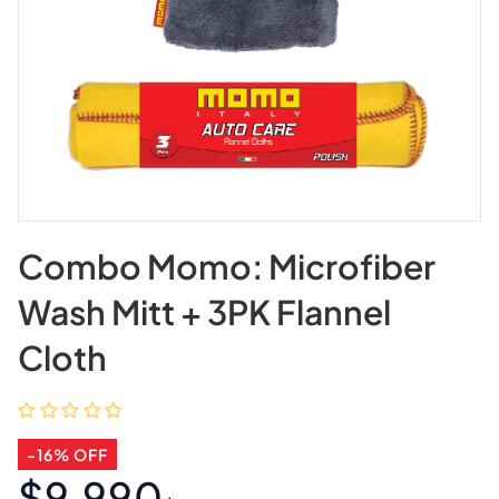
Combo Momo: Microfiber
Wash Mitt + 3PK Flannel
Cloth
-16% OFF
$9.990
Precio
Precio