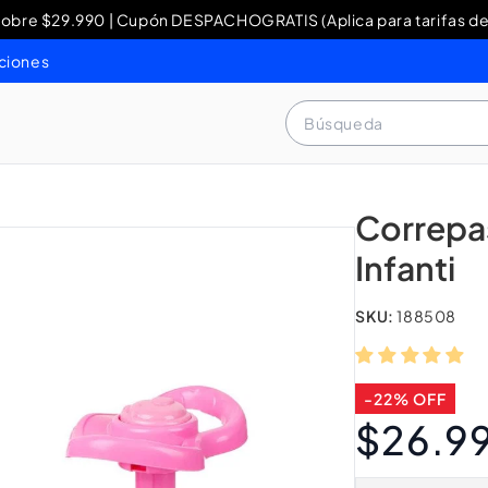
re $29.990 | Cupón DESPACHOGRATIS (Aplica para tarifas de
y Devoluciones: contacto WhatsApp + 56 9 3460 4429 o al 80
ciones
Búsqueda
Correpas
Infanti
SKU:
188508
-22% OFF
$26.9