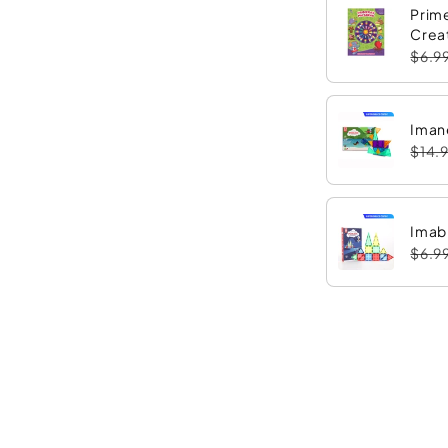
Prime
Crea
$6.9
Iman
$14.
Imabl
$6.9