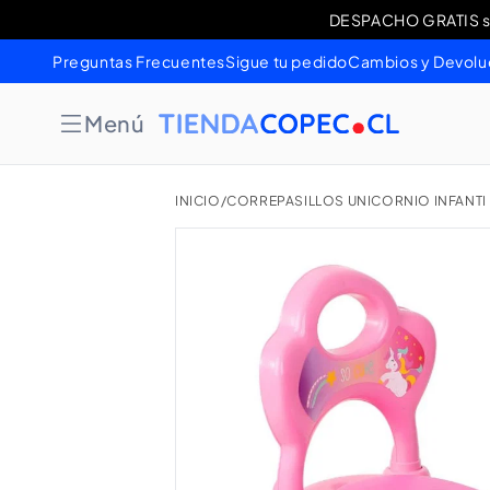
Ir
DESPACHO GRATIS sob
Cambios 
directamente
al contenido
Preguntas Frecuentes
Sigue tu pedido
Cambios y Devolu
Menú
INICIO
/
CORREPASILLOS UNICORNIO INFANTI