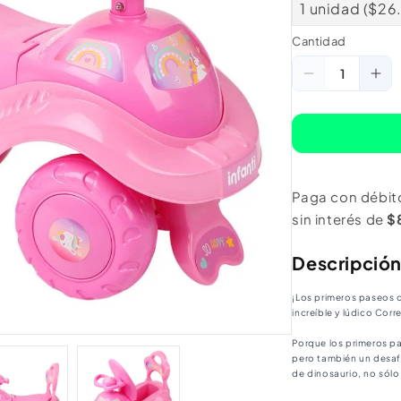
1 unidad ($26
Cantidad
Cantidad
Reducir
Au
cantidad
ca
para
pa
Correpasill
Cor
Unicornio
Uni
Paga con débit
Infanti
Inf
sin interés de
$
Descripció
¡Los primeros paseos 
increíble y lúdico Corr
Porque los primeros p
pero también un desafí
de dinosaurio, no sólo
que también le ayudará