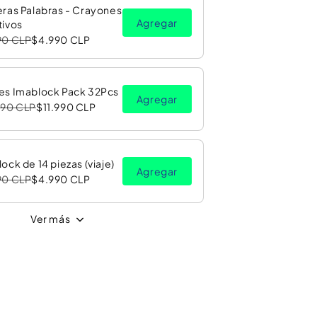
ras Palabras - Crayones
Agregar
tivos
90 CLP
$4.990 CLP
es Imablock Pack 32Pcs
Agregar
990 CLP
$11.990 CLP
ock de 14 piezas (viaje)
Agregar
90 CLP
$4.990 CLP
Ver más