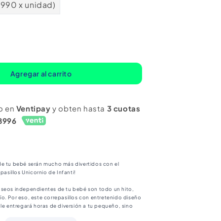
.990 x unidad)
mentar
ntidad
ra
Agregar al carrito
os
repasillos
cornio
o en
Ventipay
y obten hasta
3 cuotas
anti
8996
n
de tu bebé serán mucho más divertidos con el
epasillos Unicornio de Infanti!
aseos independientes de tu bebé son todo un hito,
o. Por eso, este correpasillos con entretenido diseño
 le entregará horas de diversión a tu pequeño, sino
 a tener mayor firmeza en su postura y ejercitará sus