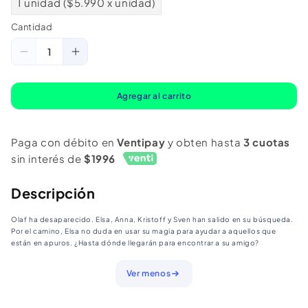
1 unidad ($5.990 x unidad)
Cantidad
Cantidad
Reducir
Aumentar
cantidad
cantidad
para
para
Agregar al carrito
Disney
Disney
Baby.
Baby.
Paga con débito en
Ventipay
y obten hasta
3 cuotas
Elsa
Elsa
sin interés de
$1996
Al
Al
Rescate
Rescate
Descripción
Olaf ha desaparecido. Elsa, Anna, Kristoff y Sven han salido en su búsqueda.
Por el camino, Elsa no duda en usar su magia para ayudar a aquellos que
están en apuros. ¿Hasta dónde llegarán para encontrar a su amigo?
Ver menos