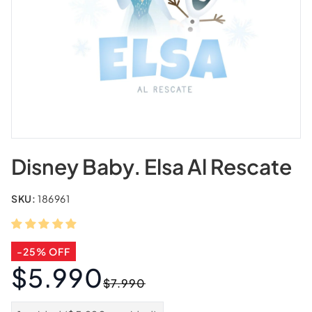
Disney Baby. Elsa Al Rescate
SKU:
186961
-25% OFF
$5.990
Precio
Precio
$7.990
habitual
de
oferta