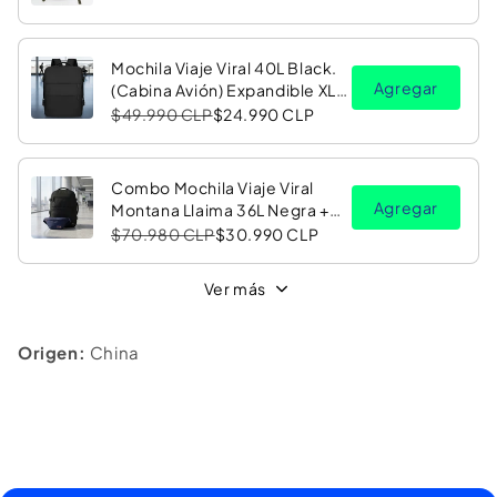
Mochila Viaje Viral 40L Black.
Agregar
(Cabina Avión) Expandible XL.
Navigator Travel
$49.990 CLP
$24.990 CLP
Combo Mochila Viaje Viral
Agregar
Montana Llaima 36L Negra +
Banano Oracle Red Bull
$70.980 CLP
$30.990 CLP
Racing
Ver más
Origen:
China