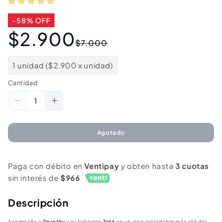
-58% OFF
$2.900
Precio
Precio
$7.000
habitual
de
oferta
1 unidad ($2.900 x unidad)
Cantidad
Cantidad
Reducir
Aumentar
cantidad
cantidad
para
para
Agotado
El
El
Mago
Mago
Paga con débito en
Ventipay
y obten hasta
3 cuotas
De
De
sin interés de
$966
Oz
Oz
-
-
Descripción
L
L
Acompaña a
Dorothy
y su fiel perro
Totó
en un viaje inolvidable más allá del