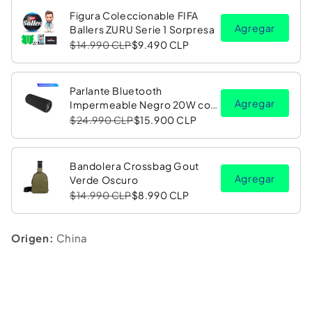
Figura Coleccionable FIFA
Agregar
Ballers ZURU Serie 1 Sorpresa
$14.990 CLP
$9.490 CLP
Parlante Bluetooth
Agregar
Impermeable Negro 20W con
Luz LED RGB PV26 Copec
$24.990 CLP
$15.900 CLP
Bandolera Crossbag Gout
Agregar
Verde Oscuro
$14.990 CLP
$8.990 CLP
Origen:
China