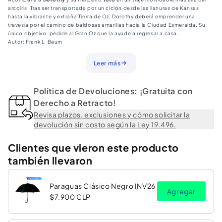
Frank
Frank
arcoíris. Tras ser transportada por un ciclón desde las llanuras de Kansas
Baum
Baum
hasta la vibrante y extraña Tierra de Oz, Dorothy deberá emprender una
travesía por el camino de baldosas amarillas hacia la Ciudad Esmeralda. Su
único objetivo: pedirle al Gran Oz que la ayude a regresar a casa.
Autor: Frank L. Baum
Cuéntale a Oz lo que te ha pasado y pídele que te ayude.
Leer más
«—El camino a la Ciudad de las Esmeraldas es de adoquines amarillos—dijo la
bruja—, así que no tiene pérdida.»
Política de Devoluciones: ¡Gratuita con
Derecho a Retracto!
Revisa plazos, exclusiones y cómo solicitar la
devolución sin costo según la Ley 19.496.
Clientes que vieron este producto
también llevaron
Paraguas Clásico Negro INV26
Agregar
$7.900 CLP