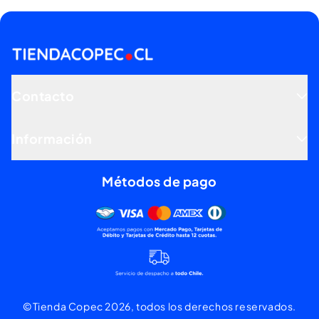
Contacto
Información
Métodos de pago
Mercado pago, tarjetas de dé
©Tienda Copec 2026, todos los derechos reservados.