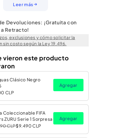
Leer más
 de Devoluciones: ¡Gratuita con
a Retracto!
zos, exclusiones y cómo solicitar la
 sin costo según la Ley 19.496.
e vieron este producto
varon
guas Clásico Negro
Agregar
6
00 CLP
a Coleccionable FIFA
Agregar
rs ZURU Serie 1 Sorpresa
990 CLP
$9.490 CLP