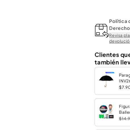
Política
Derecho 
Revisa pla
devolución
Clientes qu
también lle
Para
INV2
$7.9
Figur
Balle
$14.