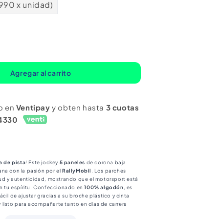
.990 x unidad)
mentar
ntidad
ra
Agregar al carrito
ckey
reetwear
o en
Ventipay
y obten hasta
3 cuotas
anel
4330
rra
n
llystas
a de pista
! Este jockey
5 paneles
de corona baja
na con la pasión por el
RallyMobil
. Los parches
tud y autenticidad, mostrando que el motorsport está
en tu espíritu. Confeccionado en
100% algodón
, es
cil de ajustar gracias a su broche plástico y cinta
l y listo para acompañarte tanto en días de carrera