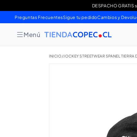
Ir
DESPACHO GRATIS sob
Cambios 
directamente
al contenido
Preguntas Frecuentes
Sigue tu pedido
Cambios y Devolu
Menú
INICIO
/
JOCKEY STREETWEAR 5PANEL TIERRA 