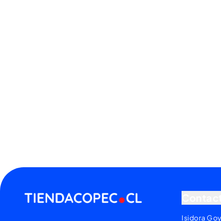
Contac
Isidora Go