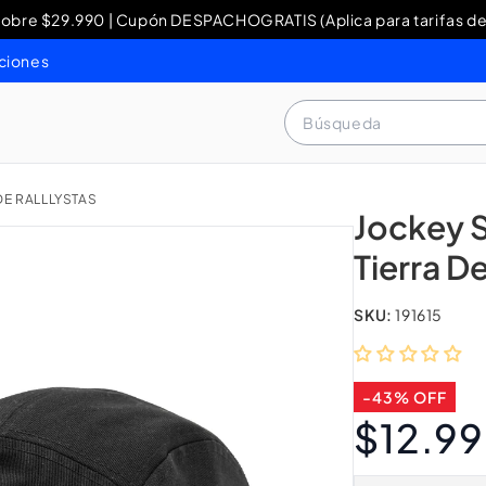
re $29.990 | Cupón DESPACHOGRATIS (Aplica para tarifas de
y Devoluciones: contacto WhatsApp + 56 9 3460 4429 o al 80
ciones
Búsqueda
DE RALLLYSTAS
Jockey 
Tierra De
SKU:
191615
-43% OFF
$12.9