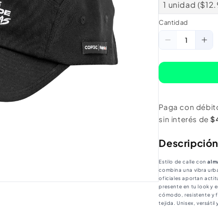
1 unidad ($12
Cantidad
Cantidad
Reducir
Au
cantidad
ca
para
pa
Jockey
Jo
Streetwear
St
Paga con débit
5panel
5p
sin interés de
$
Tierra
Tie
De
De
Descripció
Ralllystas
Ral
Estilo de calle con
alm
combina una vibra urba
oficiales aportan acti
presente en tu look y 
cómodo, resistente y fá
tejida. Unisex, versáti
como en la ciudad.