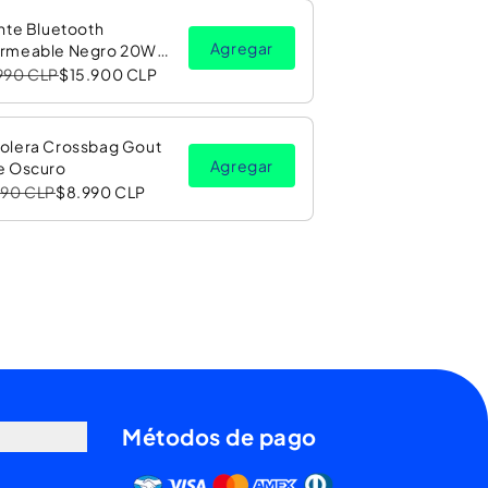
nte Bluetooth
Agregar
rmeable Negro 20W
Luz LED RGB PV26 Copec
990 CLP
$15.900 CLP
olera Crossbag Gout
Agregar
e Oscuro
990 CLP
$8.990 CLP
Métodos de pago