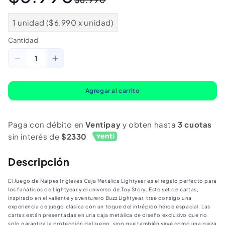
habitual
de
oferta
1 unidad ($6.990 x unidad)
Cantidad
Cantidad
Reducir
Aumentar
cantidad
cantidad
para
para
Agregar al carrito
Juego
Juego
Naipes
Naipes
Paga con débito en
Ventipay
y obten hasta
3 cuotas
Ingles
Ingles
sin interés de
$2330
Caja
Caja
Metalica
Metalica
Descripción
Lightyear
Lightyear
El Juego de Naipes Ingleses Caja Metálica Lightyear es el regalo perfecto para
los fanáticos de Lightyear y el universo de Toy Story. Este set de cartas,
inspirado en el valiente y aventurero Buzz Lightyear, trae consigo una
experiencia de juego clásica con un toque del intrépido héroe espacial. Las
cartas están presentadas en una caja metálica de diseño exclusivo que no
solo garantiza la protección del juego, sino que también sirve como una pieza