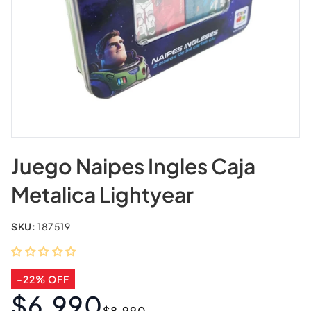
Juego Naipes Ingles Caja
Metalica Lightyear
SKU:
187519
-22% OFF
$6.990
Precio
Precio
$8.990