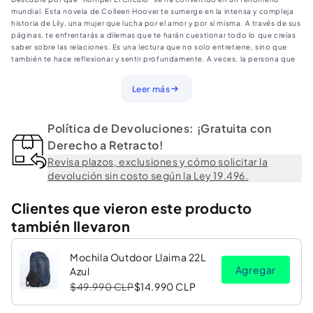
Hoover
Hoover
mundial. Esta novela de Colleen Hoover te sumerge en la intensa y compleja
•
•
historia de Lily, una mujer que lucha por el amor y por sí misma. A través de sus
páginas, te enfrentarás a dilemas que te harán cuestionar todo lo que creías
Bolsillo
Bolsillo
saber sobre las relaciones. Es una lectura que no solo entretiene, sino que
también te hace reflexionar y sentir profundamente. A veces, la persona que
más te quiere es la que más daño te hace. ¿Te atreves a descubrir el
desenlace?
Leer más
Detalles del libro:
• Autora: Colleen Hoover
Política de Devoluciones: ¡Gratuita con
• Editorial: Booket
• Género: Novela romántica, Drama
Derecho a Retracto!
• Edición: Bolsillo
Revisa plazos, exclusiones y cómo solicitar la
• Año: 2024
devolución sin costo según la Ley 19.496.
• Dimensiones: 19 x 12.5 cm
• Número de páginas: 400
• Tipo de tapa: Blanda
Clientes que vieron este producto
• Idioma: Español
también llevaron
Mochila Outdoor Llaima 22L
Agregar
Azul
$49.990 CLP
$14.990 CLP