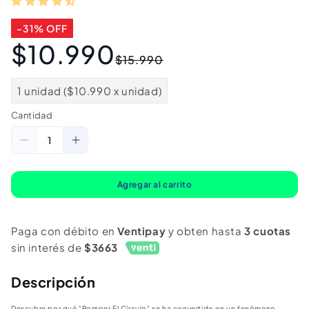
-31% OFF
$10.990
Precio
Precio
$15.990
habitual
de
oferta
1 unidad ($10.990 x unidad)
Cantidad
Cantidad
Reducir
Aumentar
cantidad
cantidad
para
para
Agregar al carrito
Libro
Libro
Romper
Romper
Paga con débito en
Ventipay
y obten hasta
3 cuotas
El
El
sin interés de
$3663
Círculo
Círculo
de
de
Descripción
Colleen
Colleen
Descubre por qué "Romper El Círculo" se ha convertido en un fenómeno