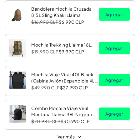
Bandolera Mochila Cruzada
Agregar
8.5L Sling Khaki Llaima
$16.990 CLP
$6.990 CLP
Mochila Trekking Llaima 16L.
Agregar
$19.990 CLP
$9.990 CLP
Mochila Viaje Viral 40L Black.
Agregar
(Cabina Avión) Expandible XL.
Navigator Travel
$49.990 CLP
$27.990 CLP
Combo Mochila Viaje Viral
Agregar
Montana Llaima 36L Negra +
Banano Oracle Red Bull
$70.980 CLP
$30.990 CLP
Racing
Ver más