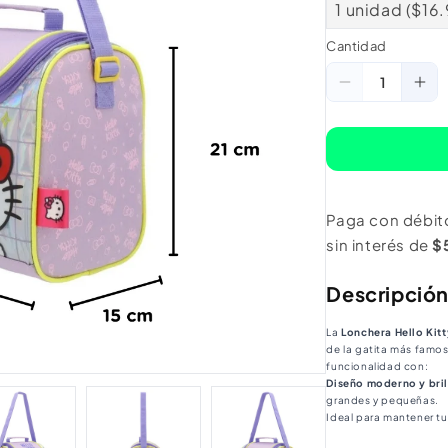
1 unidad ($16
Cantidad
Cantidad
Reducir
Au
cantidad
ca
para
pa
Lonchera
Lo
Hello
Hel
Paga con débit
Kitty
Kit
sin interés de
$
8L
8L
Metalizada
Met
Descripció
La
Lonchera Hello Kitt
de la gatita más famos
funcionalidad con:
Diseño moderno y bril
grandes y pequeñas.
Ideal para mantener t
seguridad.