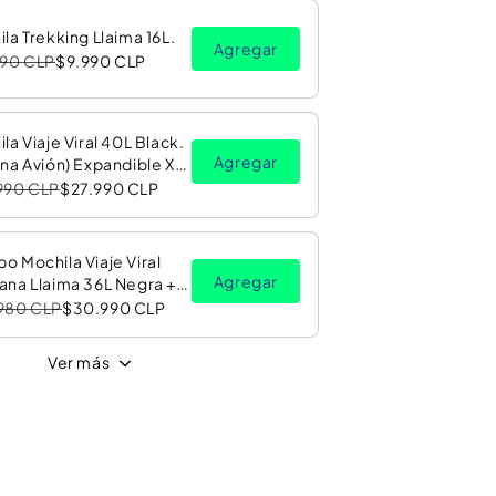
la Trekking Llaima 16L.
Agregar
990 CLP
$9.990 CLP
la Viaje Viral 40L Black.
Agregar
na Avión) Expandible XL.
ator Travel
990 CLP
$27.990 CLP
 Mochila Viaje Viral
Agregar
ana Llaima 36L Negra +
no Oracle Red Bull
980 CLP
$30.990 CLP
ng
Ver más