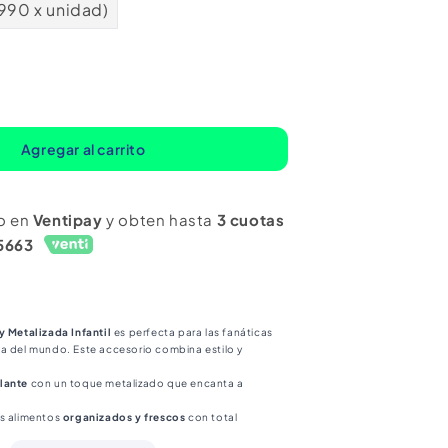
.990 x unidad)
mentar
ntidad
ra
Agregar al carrito
nchera
lo
o en
Ventipay
y obten hasta
3 cuotas
ty
5663
alizada
n
y Metalizada Infantil
es perfecta para las fanáticas
a del mundo. Este accesorio combina estilo y
lante
con un toque metalizado que encanta a
us alimentos
organizados y frescos
con total