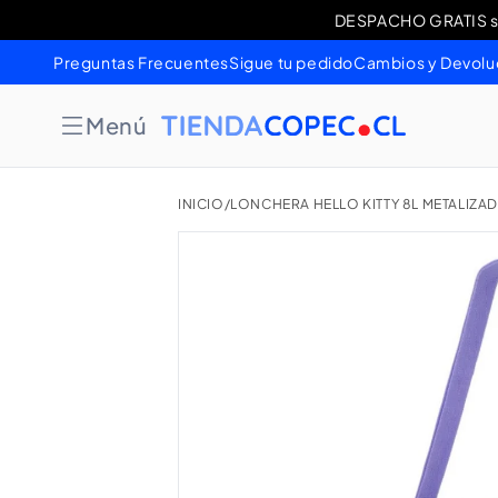
Ir
DESPACHO GRATIS sob
Cambios 
directamente
al contenido
Preguntas Frecuentes
Sigue tu pedido
Cambios y Devolu
Menú
INICIO
/
LONCHERA HELLO KITTY 8L METALIZA