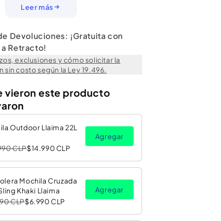
es ligeros y duraderos:
100% poliéster
en exterior,
Leer más
egancia
, siendo el complemento perfecto para un día
ticidad.
 de Devoluciones: ¡Gratuita con
ruta del encanto único de Hello Kitty en cada aventura.
a Retracto!
(Ancho, alto, Profundidad)
zos, exclusiones y cómo solicitar la
 sin costo según la Ley 19.496.
er
e vieron este producto
eno
varon
la Outdoor Llaima 22L
Agregar
990 CLP
$14.990 CLP
olera Mochila Cruzada
Agregar
Sling Khaki Llaima
990 CLP
$6.990 CLP