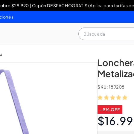
re $29.990 | Cupón DESPACHOGRATIS (Aplica para tarifas de
y Devoluciones: contacto WhatsApp + 56 9 3460 4429 o al 80
ciones
Búsqueda
DA
Lonchera
Metaliz
SKU:
189208
-9% OFF
$16.9