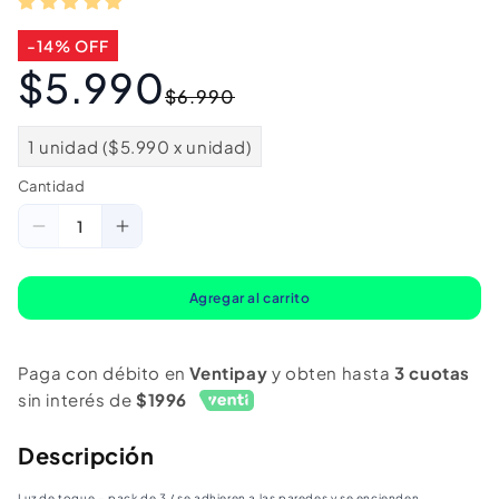
-14% OFF
$5.990
Precio
Precio
$6.990
habitual
de
oferta
1 unidad ($5.990 x unidad)
Cantidad
Cantidad
Reducir
Aumentar
cantidad
cantidad
para
para
Agregar al carrito
Luz
Luz
Toque
Toque
Paga con débito en
Ventipay
y obten hasta
3 cuotas
-
-
sin interés de
$1996
Pack
Pack
3
3
Descripción
Und
Und
Luz de toque – pack de 3 / se adhieren a las paredes y se encienden