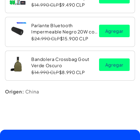
$14.990 CLP
$9.490 CLP
Parlante Bluetooth
Agregar
Impermeable Negro 20W con
Luz LED RGB PV26 Copec
$24.990 CLP
$15.900 CLP
Bandolera Crossbag Gout
Agregar
Verde Oscuro
$14.990 CLP
$8.990 CLP
Origen:
China