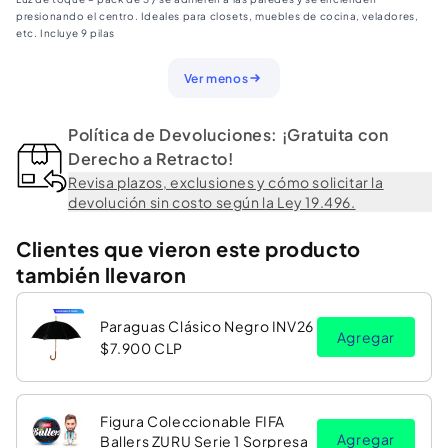
+
+
presionando el centro. Ideales para closets, muebles de cocina, veladores,
9
9
etc. Incluye 9 pilas
Pilas
Pilas
Ver menos
AAA
AAA
(Blister)
(Blister)
Política de Devoluciones: ¡Gratuita con
Derecho a Retracto!
Revisa plazos, exclusiones y cómo solicitar la
devolución sin costo según la Ley 19.496.
Clientes que vieron este producto
también llevaron
Paraguas Clásico Negro INV26
Agregar
$7.900 CLP
Figura Coleccionable FIFA
Agregar
Ballers ZURU Serie 1 Sorpresa