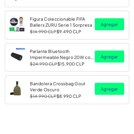
Figura Coleccionable FIFA
Agregar
Ballers ZURU Serie 1 Sorpresa
$14.990 CLP
$9.490 CLP
Parlante Bluetooth
Agregar
Impermeable Negro 20W con
Luz LED RGB PV26 Copec
$24.990 CLP
$15.900 CLP
Bandolera Crossbag Gout
Agregar
Verde Oscuro
$14.990 CLP
$8.990 CLP