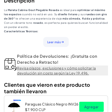
Descripción
Compacta
Compacta
La
Maleta Cabina Gout Plegable Rosada
es ideal para
optimizar al máximo
Rosada.
Rosada.
los espacios
cuando no está en uso. Su
diseño liviano
y sus
ruedas con giro
Gout
Gout
de 360°
te ofrecen una experiencia de viaje
más cómoda, fluida y práctica
.
Con un vibrante tono
rosado
, es perfecta para quienes buscan funcionalidad
sin perder el estilo.
Características Técnicas:
Medidas extendidas
: Alto 54 cm, Ancho 23 cm, Largo 34 cm
Peso
: 2.035 gr aprox.
Leer más
Composición
:
Exterior: 100% ABS
Forro: 100% Poliéster
Política de Devoluciones: ¡Gratuita con
Ruedas: 70% PP, 30% TPE
Color
: Rosada
Derecho a Retracto!
Cuidados
: Limpiar con un paño húmedo. No usar suavizante ni cloro. No lavar
Revisa plazos, exclusiones y cómo solicitar la
en seco ni usar secadora. No golpearla, ya que puede dañar las cubiertas
devolución sin costo según la Ley 19.496.
exteriores.
Packing
: Bolsa PE eco-friendly, etiqueta de producto y etiqueta de cuidado
FOTO REFERENCIAL PARA DISTINTOS COLORES
Clientes que vieron este producto
también llevaron
Paraguas Clásico Negro INV26
Agregar
$7.900 CLP