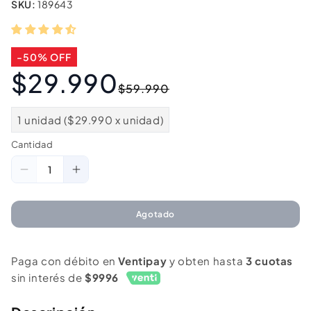
SKU:
189643
-50% OFF
$29.990
Precio
Precio
$59.990
habitual
de
oferta
1 unidad ($29.990 x unidad)
Cantidad
Cantidad
Reducir
Aumentar
cantidad
cantidad
para
para
Agotado
Maleta
Maleta
Cabina
Cabina
Paga con débito en
Ventipay
y obten hasta
3 cuotas
Expandible-
Expandible-
sin interés de
$9996
Plegable.
Plegable.
Ultra
Ultra