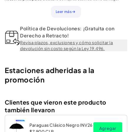
Valparaíso y Viña del Mar.
Playas y pueblos representativos:
Explora rincones costeros y localidades
Leer más
llenas de cultura y tradición.
Ideal para aventureros y turistas:
Información práctica y detallada para
planificar cada etapa de tu viaje.
Política de Devoluciones: ¡Gratuita con
Una experiencia completa:
Combina naturaleza, cultura y entretenimiento en
cada parada.
Derecho a Retracto!
Recorre la zona central de Chile con confianza!
Este mapa será tu aliado
Revisa plazos, exclusiones y cómo solicitar la
para disfrutar al máximo de la riqueza cultural y paisajística de esta región.
devolución sin costo según la Ley 19.496.
Estaciones adheridas a la
promoción
Clientes que vieron este producto
también llevaron
Paraguas Clásico Negro INV26
Agregar
$7.900 CLP