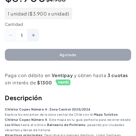
habitual
de
oferta
1 unidad ($3.900 x unidad)
Cantidad
Cantidad
Reducir
Aumentar
cantidad
cantidad
para
para
Agotado
Mapa
Mapa
Turístico
Turístico
Paga con débito en
Ventipay
y obten hasta
3 cuotas
2025/2026
2025/2026
sin interés de
$1300
-
-
Zona
Zona
Descripción
4
4
Chiletur Copec Número 4: Zona Central 2025/2026
Explora los encantos de la zona central de Chile con el
Mapa Turístico
Chiletur Copec Número 4
. Este mapa es tu guía perfecta para recorrer desde
Los Vilos
hasta el icónico
Balneario de Pichilemu
, pasando por ciudades
vibrantes y llenas de historia.
Atractivos principales:
Descubre los mejores destinos, como Santiago,