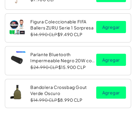
Figura Coleccionable FIFA
Agregar
Ballers ZURU Serie 1 Sorpresa
$14.990 CLP
$9.490 CLP
Parlante Bluetooth
Agregar
Impermeable Negro 20W con
Luz LED RGB PV26 Copec
$24.990 CLP
$15.900 CLP
Bandolera Crossbag Gout
Agregar
Verde Oscuro
$14.990 CLP
$8.990 CLP