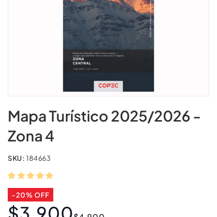
Mapa Turístico 2025/2026 -
Zona 4
SKU:
184663
-20% OFF
$3.900
Precio
Precio
$4.900