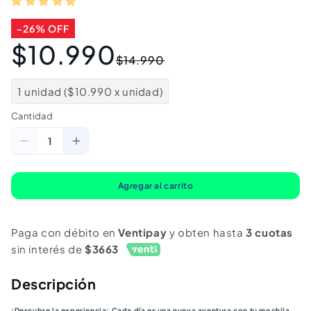
-26% OFF
$10.990
Precio
Precio
$14.990
habitual
de
oferta
1 unidad ($10.990 x unidad)
Cantidad
Cantidad
Reducir
Aumentar
cantidad
cantidad
para
para
Agregar al carrito
Mochila
Mochila
Infantil
Infantil
Paga con débito en
Ventipay
y obten hasta
3 cuotas
3D
3D
sin interés de
$3663
Face
Face
Bluey
Bluey
Descripción
¡Descubre la experiencia: Cada día es una nueva aventura con tu mochila