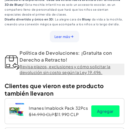
3D de Bluey!
Esta mochila infantil no es solo un accesorio escolar, es un
compañero lleno de personalidad que hará que los niños se sientan
especiales desde el primer día de clases.
Diseño divertido y único en 3D:
La alegre cara de
Bluey
da vida a la mochila,
creando una conexión mágica que acompaña a los niños a lo largo del día.
Funcional y práctica:
Con un compartimento principal amplio para guardar
libros, cuadernos y meriendas, es ideal para todas sus necesidades
Leer más
escolares.
Comodidad asegurada:
Las correas ajustables y acolchadas ofrecen un
ajuste cómodo y seguro, permitiendo que los niños la lleven con facilidad
Política de Devoluciones: ¡Gratuita con
durante toda la jornada.
Material resistente y duradero:
Derecho a Retracto!
Diseñada para soportar el uso diario y
mantener su diseño como nuevo, incluso tras muchas aventuras escolares.
Revisa plazos, exclusiones y cómo solicitar la
Porque cada día escolar merece ser único:
Con la mochila 3D de Bluey, los
devolución sin costo según la Ley 19.496.
niños estarán listos para enfrentar cada jornada con alegría, creatividad y
estilo. Cada clase será más emocionante, y cada día estará lleno de
diversión.
Clientes que vieron este producto
¡Haz que la vuelta a clases sea una experiencia llena de risas, sonrisas y
también llevaron
mucha personalidad con la mochila 3D de Bluey!
Características:
Medidas Mochila: 30 x 6 x 38 cms.
Imanes Imablock Pack 32Pcs
Capacidad Mochila: 7 litros.
Agregar
Materialidad: Poliester
$14.990 CLP
$11.990 CLP