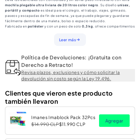
Negra
Negra
mochila plegable ultra liviana de 20 litros color negro
. Su diseño
unisex,
portátil y compacto
es ideal para el colegio, el trabajo, viajes, gimnasio,
paseos y escapadas de fin de semana, ya que puede plegarse y guardarse
fácilmente dentro de una maleta, bolso o espacio reducido.
Fabricada en
poliéster
y con un peso de solo
0,3 kg
, ofrece compartimentos
para organizar el notebook, la tablet y otros artículos de uso diario. Sus
bolsillos laterales
permiten transportar botellas de agua o paraguas,
Leer más
mientras que su formato versátil también puede utilizarse como mochila de
picnic, bolso de viaje o complemento para actividades al aire libre.
Tipo de Producto:
Mochila plegable unisex
Política de Devoluciones: ¡Gratuita con
Color:
Negro
Capacidad:
Derecho a Retracto!
20 L
Material:
Poliéster
Revisa plazos, exclusiones y cómo solicitar la
Peso:
0,3 kg
devolución sin costo según la Ley 19.496.
Diseño:
Plegable y ultra liviano
Uso Recomendado:
Colegio, trabajo, viajes, gimnasio, picnic, senderismo y
actividades cotidianas
Clientes que vieron este producto
Compartimentos:
Espacios para notebook, tablet y artículos esenciales
también llevaron
Bolsillos Laterales:
Aptos para botellas de agua o paraguas
Medidas Producto Sin Embalar:
29 × 18 × 39 cm
Imanes Imablock Pack 32Pcs
Agregar
$14.990 CLP
$11.990 CLP