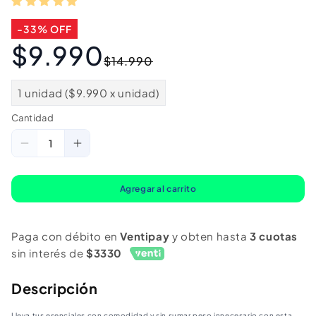
-33% OFF
$9.990
Precio
Precio
$14.990
habitual
de
oferta
1 unidad ($9.990 x unidad)
Cantidad
Cantidad
Reducir
Aumentar
cantidad
cantidad
para
para
Agregar al carrito
Mochila
Mochila
Plegable
Plegable
Paga con débito en
Ventipay
y obten hasta
3 cuotas
Ultra
Ultra
sin interés de
$3330
Liviana
Liviana
20
20
Descripción
L
L
Lleva tus esenciales con comodidad y sin sumar peso innecesario con esta