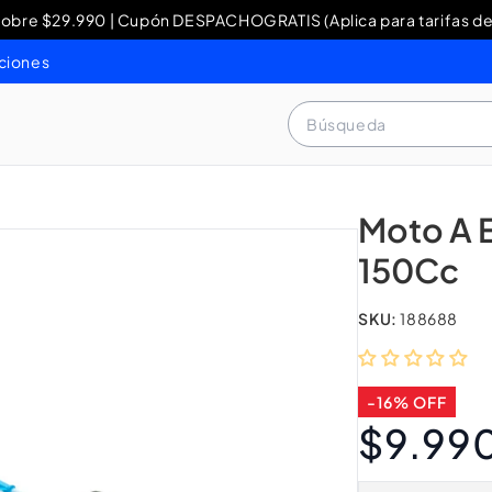
re $29.990 | Cupón DESPACHOGRATIS (Aplica para tarifas de
y Devoluciones: contacto WhatsApp + 56 9 3460 4429 o al 80
ciones
Búsqueda
Moto A E
150Cc
SKU:
188688
-16% OFF
$9.99