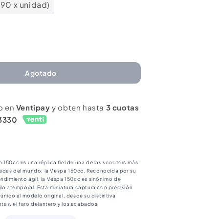
990 x unidad)
mentar
ntidad
ra
Agotado
to
o en
Ventipay
y obten hasta
3 cuotas
ala
3330
8
spa
n
0Cc
 150cc es una réplica fiel de una de las scooters más
adas del mundo, la Vespa 150cc. Reconocida por su
endimiento ágil, la Vespa 150cc es sinónimo de
ilo atemporal. Esta miniatura captura con precisión
único al modelo original, desde su distintiva
antas, el faro delantero y los acabados
ados. Una pieza imprescindible para los