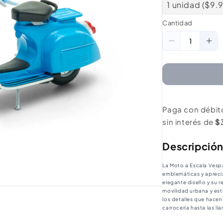
1 unidad ($9.
Cantidad
Cantidad
Reducir
Au
cantidad
ca
para
pa
Moto
Mo
A
A
Paga con débit
Escala
Esc
sin interés de
$
1:18
1:1
Vespa
Ve
Descripció
150Cc
15
La Moto a Escala Vespa
emblemáticas y apreci
elegante diseño y su r
movilidad urbana y est
los detalles que hacen 
carrocería hasta las ll
meticulosamente diseñ