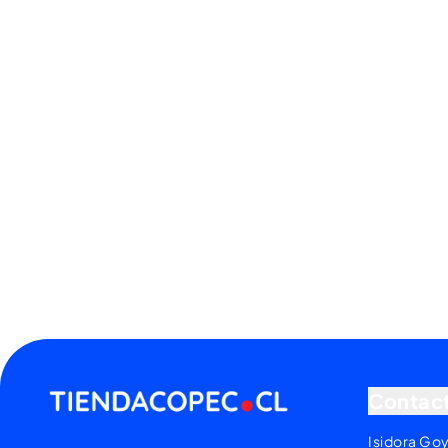
Contac
Isidora Go