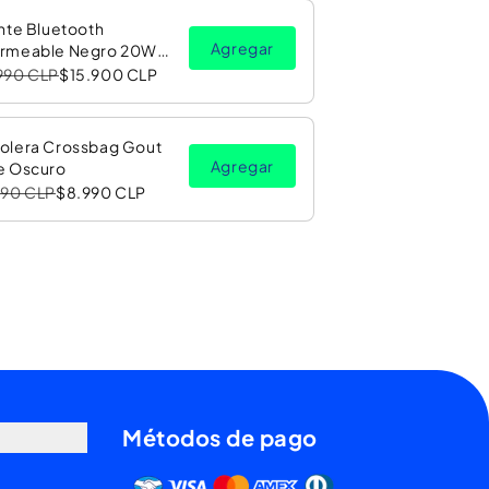
aliana con una réplica de alta calidad y detalle.
nte Bluetooth
Agregar
rmeable Negro 20W
Luz LED RGB PV26 Copec
990 CLP
$15.900 CLP
olera Crossbag Gout
Agregar
e Oscuro
990 CLP
$8.990 CLP
Métodos de pago