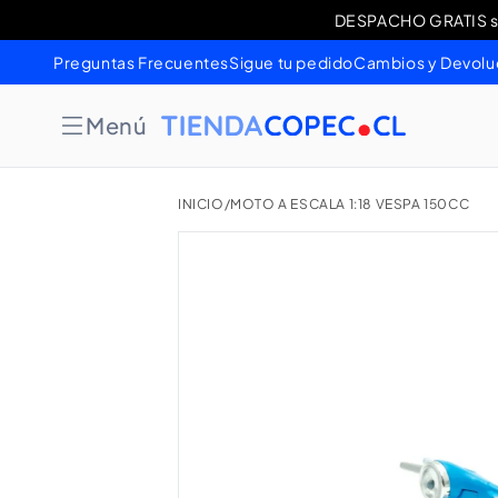
Ir
DESPACHO GRATIS sob
Cambios 
directamente
al contenido
Preguntas Frecuentes
Sigue tu pedido
Cambios y Devolu
Menú
INICIO
/
MOTO A ESCALA 1:18 VESPA 150CC