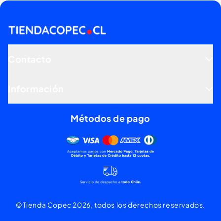
Contacto
Información
Métodos de pago
Mercado pago, tarjetas de dé
©Tienda Copec 2026, todos los derechos reservados.