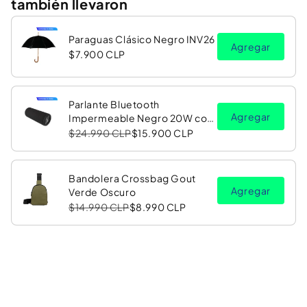
también llevaron
Paraguas Clásico Negro INV26
Agregar
$7.900 CLP
Parlante Bluetooth
Agregar
Impermeable Negro 20W con
Luz LED RGB PV26 Copec
$24.990 CLP
$15.900 CLP
Bandolera Crossbag Gout
Agregar
Verde Oscuro
$14.990 CLP
$8.990 CLP