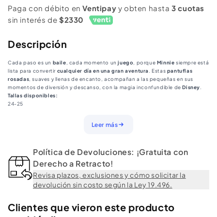
Chiporro
Chiporro
Paga con débito en
Ventipay
y obten hasta
3 cuotas
Niña
Niña
sin interés de
$2330
Minnie
Minnie
Rosado
Rosado
Descripción
Cada paso es un
baile
, cada momento un
juego
, porque
Minnie
siempre está
lista para convertir
cualquier día en una gran aventura
. Estas
pantuflas
rosadas
, suaves y llenas de encanto, acompañan a las pequeñas en sus
momentos de diversión y descanso, con la magia inconfundible de
Disney
.
Tallas disponibles:
24-25
26-27
28-29
Leer más
30-31
32-33
Política de Devoluciones: ¡Gratuita con
Derecho a Retracto!
Revisa plazos, exclusiones y cómo solicitar la
devolución sin costo según la Ley 19.496.
Clientes que vieron este producto