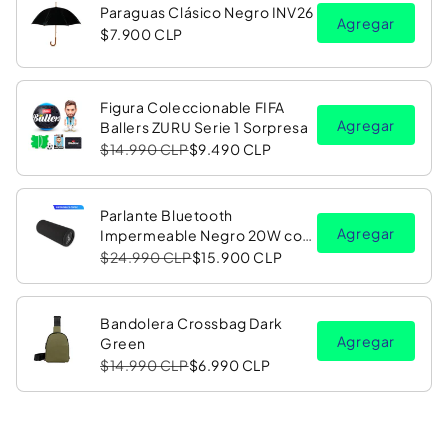
Paraguas Clásico Negro INV26
Agregar
$7.900 CLP
Figura Coleccionable FIFA
Agregar
Ballers ZURU Serie 1 Sorpresa
$14.990 CLP
$9.490 CLP
Parlante Bluetooth
Agregar
Impermeable Negro 20W con
Luz LED RGB PV26 Copec
$24.990 CLP
$15.900 CLP
Bandolera Crossbag Dark
Agregar
Green
$14.990 CLP
$6.990 CLP