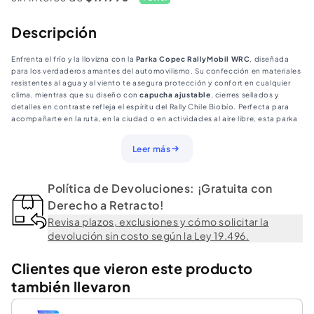
Mobil
Mobil
WRC
WRC
Descripción
Enfrenta el frío y la llovizna con la
Parka Copec RallyMobil WRC
, diseñada
para los verdaderos amantes del automovilismo. Su confección en materiales
resistentes al agua y al viento te asegura protección y confort en cualquier
clima, mientras que su diseño con
capucha ajustable
, cierres sellados y
detalles en contraste refleja el espíritu del Rally Chile Biobío. Perfecta para
acompañarte en la ruta, en la ciudad o en actividades al aire libre, esta parka
combina estilo, funcionalidad y pasión en cada costura.
Especificaciones:
Leer más
• Material exterior: Poliéster resistente al agua y cortaviento
• Forro interior: Poliéster suave para mayor confort
• Género: Unisex
Política de Devoluciones: ¡Gratuita con
• Capucha: Ajustable y desmontable
• Bolsillos: Laterales y uno frontal con cierre sellado
Derecho a Retracto!
• Detalles: Logos bordados y estampados RallyMobil y Rally Chile Biobío
Revisa plazos, exclusiones y cómo solicitar la
devolución sin costo según la Ley 19.496.
Clientes que vieron este producto
también llevaron