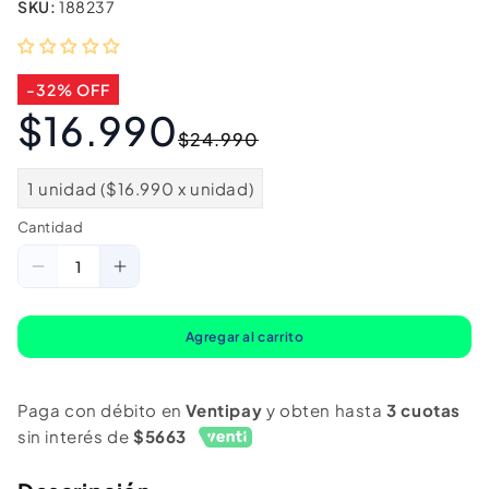
SKU:
188237
-32% OFF
$16.990
Precio
Precio
$24.990
habitual
de
oferta
1 unidad ($16.990 x unidad)
Cantidad
Cantidad
Reducir
Aumentar
cantidad
cantidad
para
para
Agregar al carrito
Parlante
Parlante
Bluetooth
Bluetooth
Paga con débito en
Ventipay
y obten hasta
3 cuotas
Portátil
Portátil
sin interés de
$5663
Pato
Pato
Donald
Donald