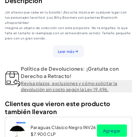
Descripción
Disney
Disney
¡Un altavoz que cabe en tu bolsillo! ¡Escucha música en cualquier lugar con
Bitty
Bitty
tus personajes favoritos! ¡Los Bitty Boomers son parlantes Bluetooth
Boomers
Boomers
ultraportátiles!
Imagine un objeto de colección con este proposito. No te engañes, lo que
falta en tamaño lo reemplaza con un extraordinario sonido. Tamaño pequeño
pero con un gran sonido.
Sincroniza 2 parlantes para un sonido alucinante.
Leer más
• Conéctate con cualquier dispositivo bluetooth.
• 4 horas de música con una sola carga.
• Incluye clip y strap para que lo lleves contigo a cualquier parte.
Política de Devoluciones: ¡Gratuita con
• Puedes usarlo como control para tus selfies.
• 5 cm alto.
Derecho a Retracto!
Revisa plazos, exclusiones y cómo solicitar la
devolución sin costo según la Ley 19.496.
Clientes que vieron este producto
también llevaron
Paraguas Clásico Negro INV26
Agregar
$7.900 CLP