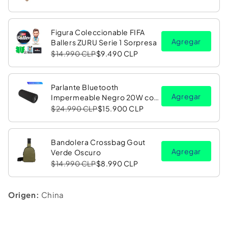
Figura Coleccionable FIFA
Agregar
Ballers ZURU Serie 1 Sorpresa
$14.990 CLP
$9.490 CLP
Parlante Bluetooth
Agregar
Impermeable Negro 20W con
Luz LED RGB PV26 Copec
$24.990 CLP
$15.900 CLP
Bandolera Crossbag Gout
Agregar
Verde Oscuro
$14.990 CLP
$8.990 CLP
Origen:
China