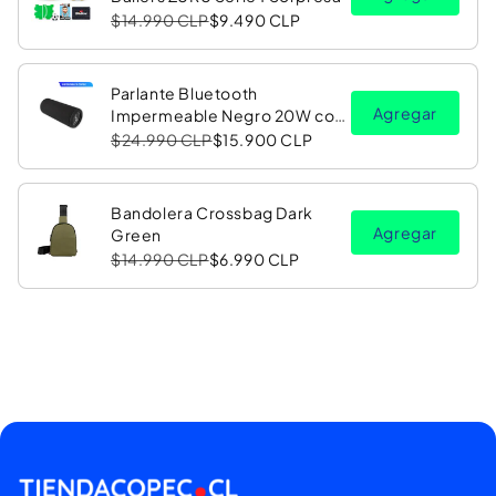
$14.990 CLP
$9.490 CLP
Parlante Bluetooth
Agregar
Impermeable Negro 20W con
Luz LED RGB PV26 Copec
$24.990 CLP
$15.900 CLP
Bandolera Crossbag Dark
Agregar
Green
$14.990 CLP
$6.990 CLP