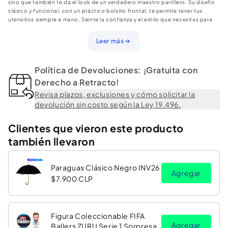
sino que también te da el look de un verdadero maestro parrillero. Su diseño
Tiras
Tiras
clásico y funcional, con un práctico bolsillo frontal, te permite tener tus
utensilios siempre a mano. Siente la confianza y el estilo que necesitas para
Ajustables
Ajustables
lucirte frente al fuego y sorprender a todos con tus preparaciones. Es el
accesorio indispensable para llevar tu pasión por la parrilla al siguiente nivel.
Leer más
Especificaciones:
• Material: Cuero.
Política de Devoluciones: ¡Gratuita con
• Talla: Ajustable con tiras en cuello y cintura.
• Género: Unisex.
Derecho a Retracto!
• Bolsillo: 1 bolsillo frontal para utensilios.
Revisa plazos, exclusiones y cómo solicitar la
• Uso: Ideal para parrilla, cocina y talleres.
devolución sin costo según la Ley 19.496.
• Curva de Medidas: 80 cm de alto x 60 cm de ancho (cuerpo principal).
• Instrucciones de cuidado: Limpiar con un paño húmedo. No lavar en
máquina. Se recomienda aplicar productos para el cuidado del cuero
Clientes que vieron este producto
periódicamente.
también llevaron
Paraguas Clásico Negro INV26
Agregar
$7.900 CLP
Figura Coleccionable FIFA
Agregar
Ballers ZURU Serie 1 Sorpresa