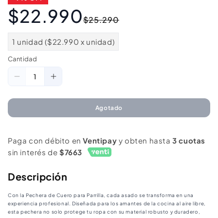
$22.990
Precio
Precio
$25.290
habitual
de
oferta
1 unidad ($22.990 x unidad)
Cantidad
Cantidad
Reducir
Aumentar
cantidad
cantidad
para
para
Agotado
Pechera
Pechera
de
de
Paga con débito en
Ventipay
y obten hasta
3 cuotas
Cuero
Cuero
sin interés de
$7663
para
para
Parrilla
Parrilla
Descripción
con
con
Con la Pechera de Cuero para Parrilla, cada asado se transforma en una
Bolsillo
Bolsillo
experiencia profesional. Diseñada para los amantes de la cocina al aire libre,
y
y
esta pechera no solo protege tu ropa con su material robusto y duradero,