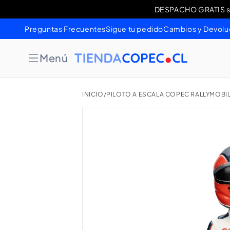
Ir
DESPACHO GRATIS sob
Cambios 
directamente
al contenido
Preguntas Frecuentes
Sigue tu pedido
Cambios y Devolu
Menú
INICIO
/
PILOTO A ESCALA COPEC RALLYMOBI