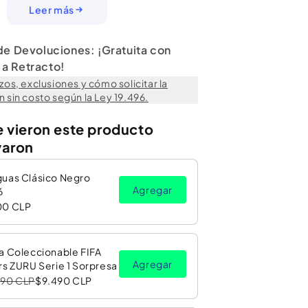
Leer más
 de Devoluciones: ¡Gratuita con
a Retracto!
zos, exclusiones y cómo solicitar la
 sin costo según la Ley 19.496.
e vieron este producto
varon
guas Clásico Negro
Agregar
6
00 CLP
a Coleccionable FIFA
Agregar
rs ZURU Serie 1 Sorpresa
990 CLP
$9.490 CLP