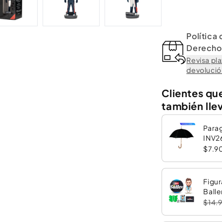
del motorsport!
Política
Derecho 
Revisa pla
devolución
Clientes qu
también lle
Para
INV2
$7.9
Figur
Balle
$14.