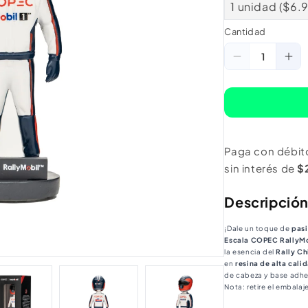
1 unidad ($6.
Cantidad
Cantidad
Reducir
Au
cantidad
ca
para
pa
Piloto
Pil
A
A
Paga con débit
Escala
Esc
sin interés de
$
Copec
Co
Rallymobil
Ral
Descripció
¡Dale un toque de
pasi
Escala COPEC RallyM
la esencia del
Rally Ch
en
resina de alta cali
de cabeza y base adhes
Nota: retire el embala
menores de 14 años).