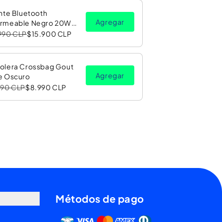
nte Bluetooth
Agregar
rmeable Negro 20W
Luz LED RGB PV26 Copec
990 CLP
$15.900 CLP
olera Crossbag Gout
Agregar
e Oscuro
990 CLP
$8.990 CLP
Métodos de pago