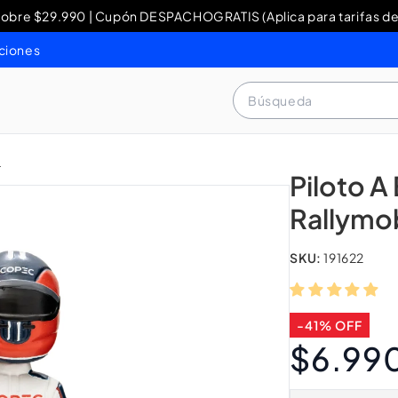
re $29.990 | Cupón DESPACHOGRATIS (Aplica para tarifas de
y Devoluciones: contacto WhatsApp + 56 9 3460 4429 o al 80
ciones
Búsqueda
L
Piloto A
Rallymob
SKU:
191622
-41% OFF
$6.99