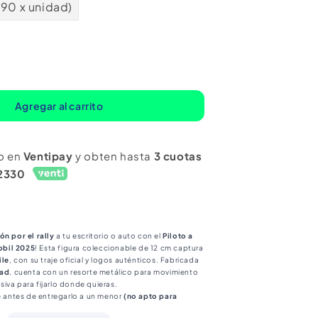
990 x unidad)
mentar
ntidad
ra
Agregar al carrito
oto
o en
Ventipay
y obten hasta
3 cuotas
ala
2330
pec
lymobil
n
ón por el rally
a tu escritorio o auto con el
Piloto a
obil 2025
! Esta figura coleccionable de 12 cm captura
ile
, con su traje oficial y logos auténticos. Fabricada
dad
, cuenta con un resorte metálico para movimiento
iva para fijarlo donde quieras.
je antes de entregarlo a un menor
(no apto para
¡Una pieza divertida y única para verdaderos fanáticos