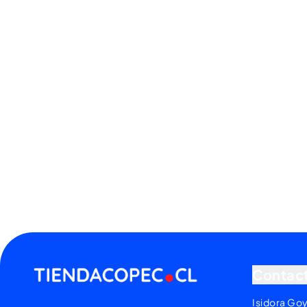
Contac
Isidora Go