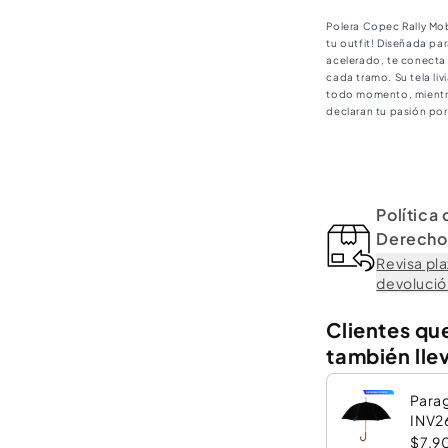
White
Wh
Polera Copec Rally Mobi
tu outfit! Diseñada par
acelerado, te conecta a
cada tramo. Su tela li
todo momento, mientr
declaran tu pasión por
para llevar la adrenali
Política
Derecho 
Revisa pla
devolución
Clientes qu
también lle
Para
INV2
$7.9