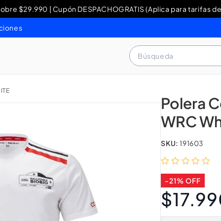
re $29.990 | Cupón DESPACHOGRATIS (Aplica para tarifas de
y Devoluciones: contacto WhatsApp + 56 9 3460 4429 o al 80
ciones
Búsqueda
ITE
Polera C
WRC Wh
SKU:
191603
-21% OFF
$17.9