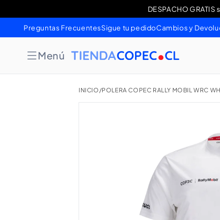
Ir
DESPACHO GRATIS sob
Cambios 
directamente
al contenido
Preguntas Frecuentes
Sigue tu pedido
Cambios y Devolu
Menú
INICIO
/
POLERA COPEC RALLY MOBIL WRC WH