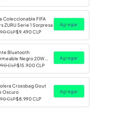
a Coleccionable FIFA
Agregar
rs ZURU Serie 1 Sorpresa
990 CLP
$9.490 CLP
nte Bluetooth
Agregar
rmeable Negro 20W
Luz LED RGB PV26 Copec
990 CLP
$15.900 CLP
olera Crossbag Gout
Agregar
e Oscuro
990 CLP
$8.990 CLP