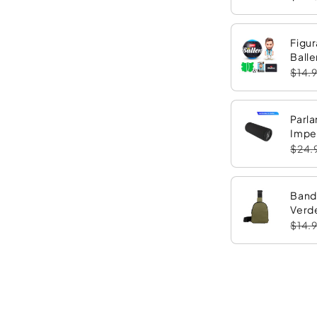
Figur
Balle
$14.
Parla
Impe
con 
$24.
Band
Verd
$14.