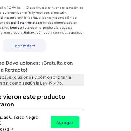
ite
l WRC White — ¡El espíritu del rally, ahora también en
a quienes viven el RallyMobil con el corazón
l instante con la fuerza, el polvo y la emoción de
viana de
poliéster reciclado
ofrece comodidad en
as los
logos oficiales
en el pecho y la espalda
 el motorsport.
Unisex
, cómoda y con mucha actitud
na contigo.
Leer más
 de Devoluciones: ¡Gratuita con
a Retracto!
zos, exclusiones y cómo solicitar la
 sin costo según la Ley 19.496.
e vieron este producto
varon
guas Clásico Negro
Agregar
6
00 CLP